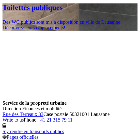
Toilettes publiques
Des WC publics sont mis à disposition en ville de Lausanne.
Découvrez leurs emplacements!
Service de la propreté urbaine
Direction Finances et mobilité
Rue des Terreaux 33
Case postale 5032
1001 Lausanne
Write to us
Phone
+41 21 315 79 11
S'y rendre en transports publics
Pages officielles