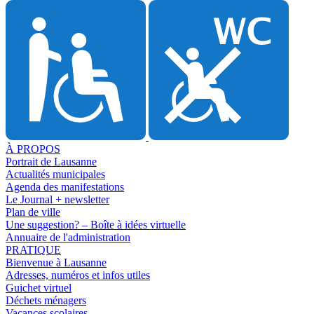
À PROPOS
Portrait de Lausanne
Actualités municipales
Agenda des manifestations
Le Journal + newsletter
Plan de ville
Une suggestion? – Boîte à idées virtuelle
Annuaire de l'administration
PRATIQUE
Bienvenue à Lausanne
Adresses, numéros et infos utiles
Guichet virtuel
Déchets ménagers
Vacances scolaires