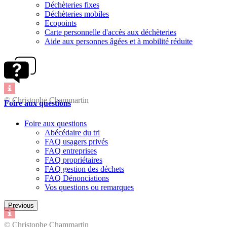
Déchèteries fixes
Déchèteries mobiles
Ecopoints
Carte personnelle d'accès aux déchèteries
Aide aux personnes âgées et à mobilité réduite
© Christophe Chammartin
Foire aux questions
Foire aux questions
Abécédaire du tri
FAQ usagers privés
FAQ entreprises
FAQ propriétaires
FAQ gestion des déchets
FAQ Dénonciations
Vos questions ou remarques
Previous
© Christophe Chammartin