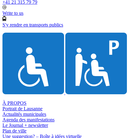
+41 21 315 79 79
Write to us
S'y rendre en transports publics
À PROPOS
Portrait de Lausanne
Actualités municipales
Agenda des manifestations
Le Journal + newsletter
Plan de ville
Une suggestion? – Boîte à idées virtuelle