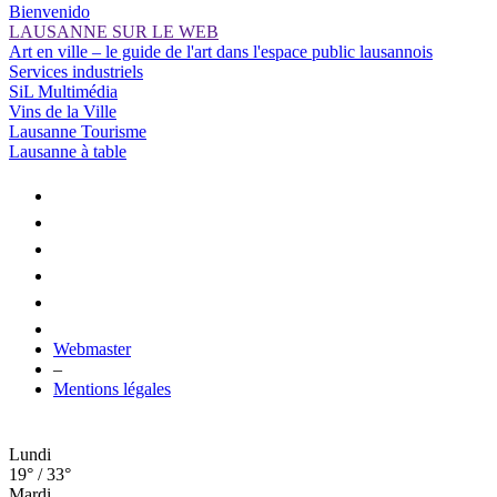
Bienvenido
LAUSANNE SUR LE WEB
Art en ville – le guide de l'art dans l'espace public lausannois
Services industriels
SiL Multimédia
Vins de la Ville
Lausanne Tourisme
Lausanne à table
Webmaster
–
Mentions légales
Lundi
19° / 33°
Mardi