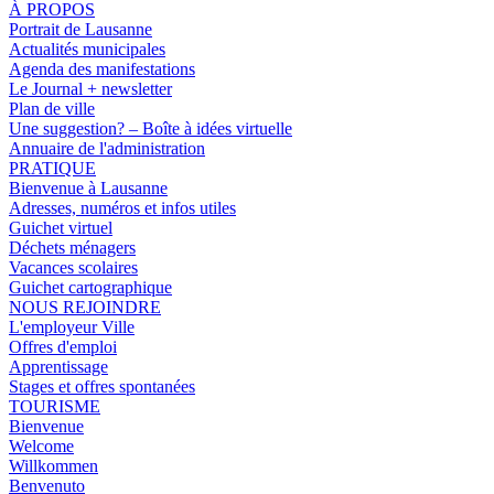
À PROPOS
Portrait de Lausanne
Actualités municipales
Agenda des manifestations
Le Journal + newsletter
Plan de ville
Une suggestion? – Boîte à idées virtuelle
Annuaire de l'administration
PRATIQUE
Bienvenue à Lausanne
Adresses, numéros et infos utiles
Guichet virtuel
Déchets ménagers
Vacances scolaires
Guichet cartographique
NOUS REJOINDRE
L'employeur Ville
Offres d'emploi
Apprentissage
Stages et offres spontanées
TOURISME
Bienvenue
Welcome
Willkommen
Benvenuto