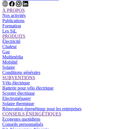
À PROPOS
Nos activités
Publications
Formation
Les SiL
PRODUITS
Électricité
Chaleur
Gaz
Multimédia
Mobilité
Solaire
Conditions générales
SUBVENTIONS
Vélo électrique
Batterie pour vélo électrique
Scooter électrique
Electroménager
Solaire thermique
Rénovation énergétique pour les entreprises
CONSEILS ÉNERGÉTIQUES
Ecogestes quotidiens
Conseils personnalisés