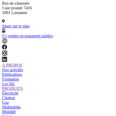
Rez-de-chaussée
Case postale 7416
1001 Lausanne
Situer sur le plan
S'y rendre en transports publics
À PROPOS
Nos activités
Publications
Formation
Les SiL
PRODUITS
Électricité
Chaleur
Gaz
Multimédia
Mobilité