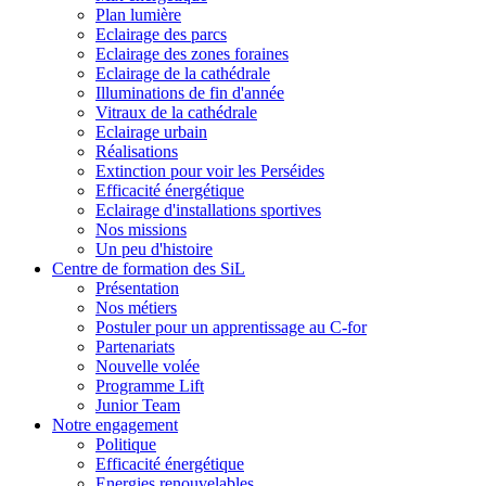
Plan lumière
Eclairage des parcs
Eclairage des zones foraines
Eclairage de la cathédrale
Illuminations de fin d'année
Vitraux de la cathédrale
Eclairage urbain
Réalisations
Extinction pour voir les Perséides
Efficacité énergétique
Eclairage d'installations sportives
Nos missions
Un peu d'histoire
Centre de formation des SiL
Présentation
Nos métiers
Postuler pour un apprentissage au C-for
Partenariats
Nouvelle volée
Programme Lift
Junior Team
Notre engagement
Politique
Efficacité énergétique
Energies renouvelables