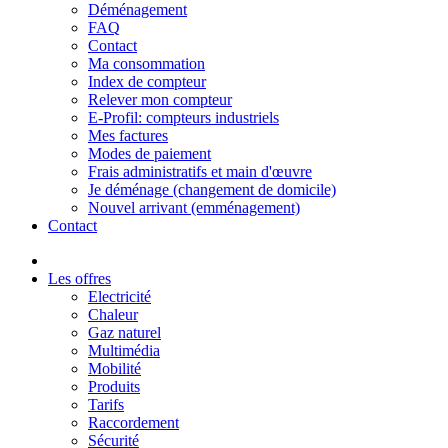
Déménagement
FAQ
Contact
Ma consommation
Index de compteur
Relever mon compteur
E-Profil: compteurs industriels
Mes factures
Modes de paiement
Frais administratifs et main d'œuvre
Je déménage (changement de domicile)
Nouvel arrivant (emménagement)
Contact
Les offres
Electricité
Chaleur
Gaz naturel
Multimédia
Mobilité
Produits
Tarifs
Raccordement
Sécurité