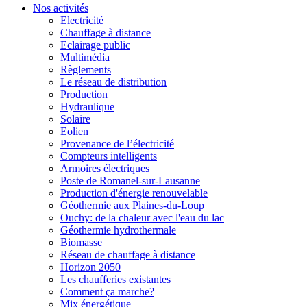
Nos activités
Electricité
Chauffage à distance
Eclairage public
Multimédia
Règlements
Le réseau de distribution
Production
Hydraulique
Solaire
Eolien
Provenance de l’électricité
Compteurs intelligents
Armoires électriques
Poste de Romanel-sur-Lausanne
Production d'énergie renouvelable
Géothermie aux Plaines-du-Loup
Ouchy: de la chaleur avec l'eau du lac
Géothermie hydrothermale
Biomasse
Réseau de chauffage à distance
Horizon 2050
Les chaufferies existantes
Comment ça marche?
Mix énergétique