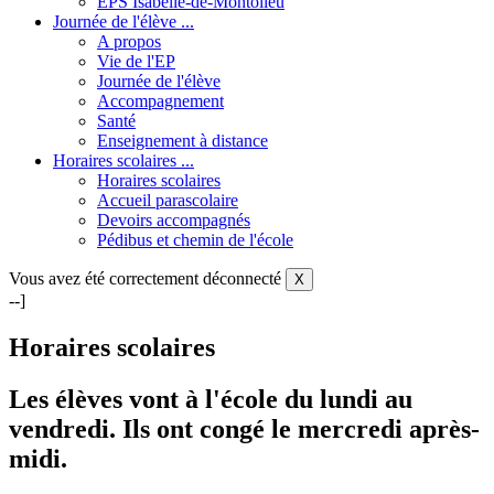
EPS Isabelle-de-Montolieu
Journée de l'élève ...
A propos
Vie de l'EP
Journée de l'élève
Accompagnement
Santé
Enseignement à distance
Horaires scolaires ...
Horaires scolaires
Accueil parascolaire
Devoirs accompagnés
Pédibus et chemin de l'école
Vous avez été correctement déconnecté
X
--]
Horaires scolaires
Les élèves vont à l'école du lundi au
vendredi. Ils ont congé le mercredi après-
midi.