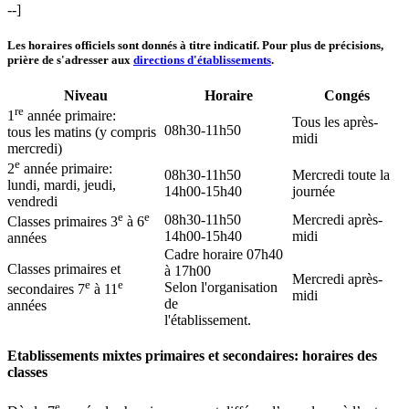
--]
Les horaires officiels sont donnés à titre indicatif. Pour plus de précisions,
prière de s'adresser aux
directions d'établissements
.
Niveau
Horaire
Congés
re
1
année primaire:
Tous les après-
08h30-11h50
tous les matins (y compris
midi
mercredi)
e
2
année primaire:
08h30-11h50
Mercredi toute la
lundi, mardi, jeudi,
14h00-15h40
journée
vendredi
e
e
08h30-11h50
Mercredi après-
Classes primaires 3
à 6
14h00-15h40
midi
années
Cadre horaire 07h40
Classes primaires et
à 17h00
Mercredi après-
e
e
Selon l'organisation
secondaires 7
à 11
midi
de
années
l'établissement.
Etablissements mixtes primaires et secondaires: horaires des
classes
e