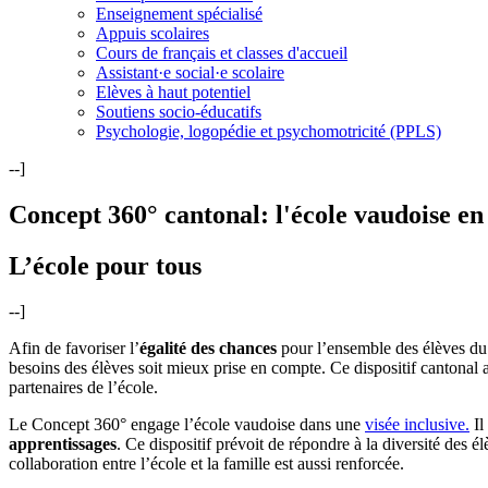
Enseignement spécialisé
Appuis scolaires
Cours de français et classes d'accueil
Assistant·e social·e scolaire
Elèves à haut potentiel
Soutiens socio-éducatifs
Psychologie, logopédie et psychomotricité (PPLS)
--]
Concept 360° cantonal: l'école vaudoise en
L’école pour tous
--]
Afin de favoriser l’
égalité des chances
pour l’ensemble des élèves du 
besoins des élèves soit mieux prise en compte. Ce dispositif cantonal 
partenaires de l’école.
Le Concept 360° engage l’école vaudoise dans une
visée inclusive.
Il
apprentissages
. Ce dispositif prévoit de répondre à la diversité des é
collaboration entre l’école et la famille est aussi renforcée.