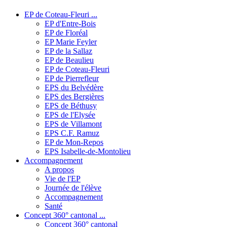
EP de Coteau-Fleuri ...
EP d'Entre-Bois
EP de Floréal
EP Marie Feyler
EP de la Sallaz
EP de Beaulieu
EP de Coteau-Fleuri
EP de Pierrefleur
EPS du Belvédère
EPS des Bergières
EPS de Béthusy
EPS de l'Elysée
EPS de Villamont
EPS C.F. Ramuz
EP de Mon-Repos
EPS Isabelle-de-Montolieu
Accompagnement
A propos
Vie de l'EP
Journée de l'élève
Accompagnement
Santé
Concept 360° cantonal ...
Concept 360° cantonal