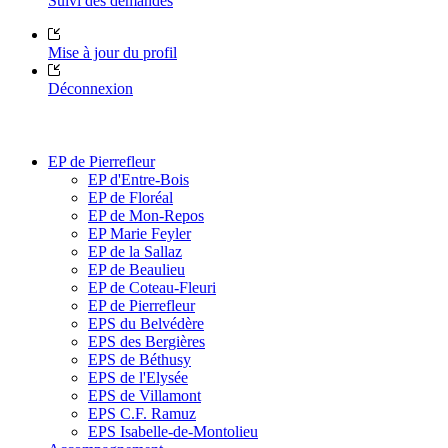
Suivi des demandes
Mise à jour du profil
Déconnexion
EP de Pierrefleur
EP d'Entre-Bois
EP de Floréal
EP de Mon-Repos
EP Marie Feyler
EP de la Sallaz
EP de Beaulieu
EP de Coteau-Fleuri
EP de Pierrefleur
EPS du Belvédère
EPS des Bergières
EPS de Béthusy
EPS de l'Elysée
EPS de Villamont
EPS C.F. Ramuz
EPS Isabelle-de-Montolieu