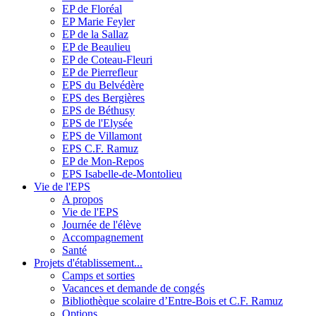
EP de Floréal
EP Marie Feyler
EP de la Sallaz
EP de Beaulieu
EP de Coteau-Fleuri
EP de Pierrefleur
EPS du Belvédère
EPS des Bergières
EPS de Béthusy
EPS de l'Elysée
EPS de Villamont
EPS C.F. Ramuz
EP de Mon-Repos
EPS Isabelle-de-Montolieu
Vie de l'EPS
A propos
Vie de l'EPS
Journée de l'élève
Accompagnement
Santé
Projets d'établissement...
Camps et sorties
Vacances et demande de congés
Bibliothèque scolaire d’Entre-Bois et C.F. Ramuz
Options