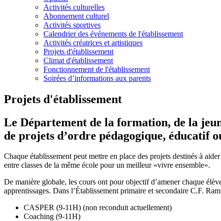
Activités culturelles
Abonnement culturel
Activités sportives
Calendrier des événements de l'établissement
Activités créatrices et artistiques
Projets d'établissement
Climat d'établissement
Fonctionnement de l'établissement
Soirées d’informations aux parents
Projets d'établissement
Le Département de la formation, de la jeune
de projets d’ordre pédagogique, éducatif ou
Chaque établissement peut mettre en place des projets destinés à aider l
entre classes de la même école pour un meilleur «vivre ensemble».
De manière globale, les cours ont pour objectif d’amener chaque élève 
apprentissages. Dans l’Établissement primaire et secondaire C.F. Ramu
CASPER (9-11H) (non reconduit actuellement)
Coaching (9-11H)