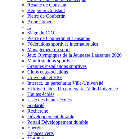
Rosalie de Constant
Benjamin Constant
Pierre de Coubertin
Anne Cuneo
...
Siège du CIO
Pierre de Coubertin et Lausanne
Fédérations sportives internationales
Management du sport
Jeux Olympiques de la Jeunesse Lausanne 2020
Manifestations sportives
Grandes installations sportives
Clubs et associations
Université et EPF
Interact, un partenariat Ville-Université
EUniverCities: Un partenariat Ville-Université
Hautes écoles
Liste des hautes écoles
Scolarité
Recherche
Développement durable
Portail Développement durable
Energies
Espaces verts
Mobilité