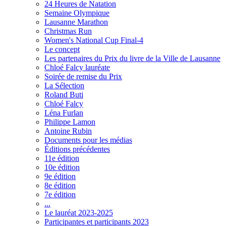
24 Heures de Natation
Semaine Olympique
Lausanne Marathon
Christmas Run
Women's National Cup Final-4
Le concept
Les partenaires du Prix du livre de la Ville de Lausanne
Chloé Falcy lauréate
Soirée de remise du Prix
La Sélection
Roland Buti
Chloé Falcy
Léna Furlan
Philippe Lamon
Antoine Rubin
Documents pour les médias
Éditions précédentes
11e édition
10e édition
9e édition
8e édition
7e édition
...
Le lauréat 2023-2025
Participantes et participants 2023