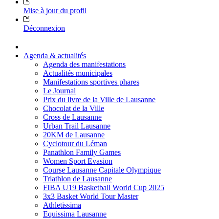
Mise à jour du profil
Déconnexion
Agenda & actualités
Agenda des manifestations
Actualités municipales
Manifestations sportives phares
Le Journal
Prix du livre de la Ville de Lausanne
Chocolat de la Ville
Cross de Lausanne
Urban Trail Lausanne
20KM de Lausanne
Cyclotour du Léman
Panathlon Family Games
Women Sport Evasion
Course Lausanne Capitale Olympique
Triathlon de Lausanne
FIBA U19 Basketball World Cup 2025
3x3 Basket World Tour Master
Athletissima
Equissima Lausanne