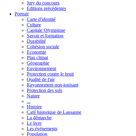
Jury du concours
Editions précédentes
Portrait
Carte d'identité
Culture
Capitale Olympique
Savoir et formation
Durabilité
Cohésion sociale
Economie
Plan climat
Géographie
Environnement
Protection contre le bruit
Qualité de l'air
Rayonnement non-ionisant
Protection des sols
Nature
...
Histoire
Café historique de Lausanne
La démarche
Le livre
Les événements
Population