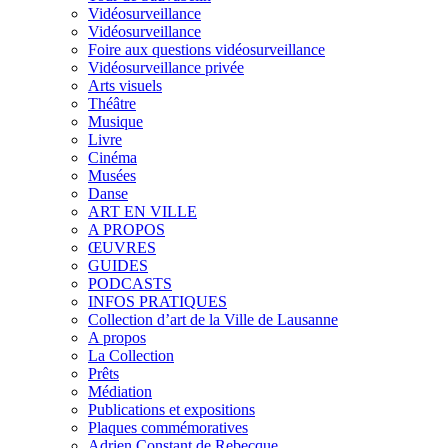
Vidéosurveillance
Vidéosurveillance
Foire aux questions vidéosurveillance
Vidéosurveillance privée
Arts visuels
Théâtre
Musique
Livre
Cinéma
Musées
Danse
ART EN VILLE
A PROPOS
ŒUVRES
GUIDES
PODCASTS
INFOS PRATIQUES
Collection d’art de la Ville de Lausanne
A propos
La Collection
Prêts
Médiation
Publications et expositions
Plaques commémoratives
Adrien Constant de Rebecque