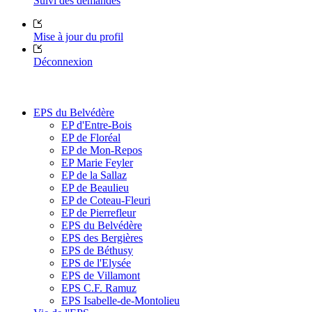
Suivi des demandes
Mise à jour du profil
Déconnexion
EPS du Belvédère
EP d'Entre-Bois
EP de Floréal
EP de Mon-Repos
EP Marie Feyler
EP de la Sallaz
EP de Beaulieu
EP de Coteau-Fleuri
EP de Pierrefleur
EPS du Belvédère
EPS des Bergières
EPS de Béthusy
EPS de l'Elysée
EPS de Villamont
EPS C.F. Ramuz
EPS Isabelle-de-Montolieu