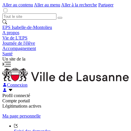
Aller au contenu
Aller au menu
Aller à la recherche
Partager
EPS Isabelle-de-Montolieu
A propos
Vie de L'EPS
Journée de l'élève
Accompagnement
Santé
Un site de la
Connexion
Profil connecté
Compte portail
Légitimations actives
Ma page personnelle