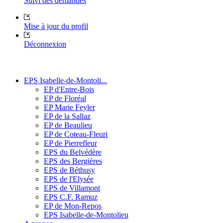
Suivi des demandes
Mise à jour du profil
Déconnexion
EPS Isabelle-de-Montoli...
EP d'Entre-Bois
EP de Floréal
EP Marie Feyler
EP de la Sallaz
EP de Beaulieu
EP de Coteau-Fleuri
EP de Pierrefleur
EPS du Belvédère
EPS des Bergières
EPS de Béthusy
EPS de l'Elysée
EPS de Villamont
EPS C.F. Ramuz
EP de Mon-Repos
EPS Isabelle-de-Montolieu