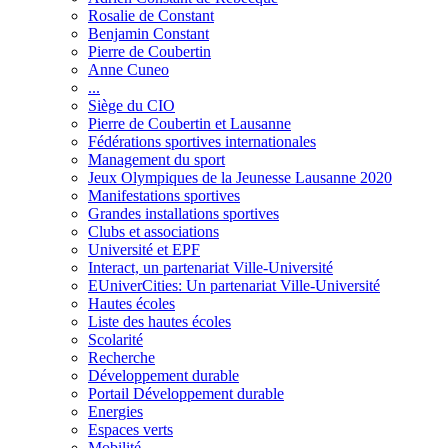
Rosalie de Constant
Benjamin Constant
Pierre de Coubertin
Anne Cuneo
...
Siège du CIO
Pierre de Coubertin et Lausanne
Fédérations sportives internationales
Management du sport
Jeux Olympiques de la Jeunesse Lausanne 2020
Manifestations sportives
Grandes installations sportives
Clubs et associations
Université et EPF
Interact, un partenariat Ville-Université
EUniverCities: Un partenariat Ville-Université
Hautes écoles
Liste des hautes écoles
Scolarité
Recherche
Développement durable
Portail Développement durable
Energies
Espaces verts
Mobilité