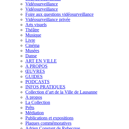
Vidéosurveillance
Vidéosurveillance
Foire aux questions vidéosurveillance
Vidéosurveillance privée
Arts visuels
Théâtre
Musique
Livre
Cinéma
Musées
Danse
ART EN VILLE
A PROPOS
ŒUVRES
GUIDES
PODCASTS
INFOS PRATIQUES
Collection d’art de la Ville de Lausanne
A propos
La Collection
Prêts
Médiation
Publications et expositions
Plaques commémoratives
Adrien Constant de Rebecque