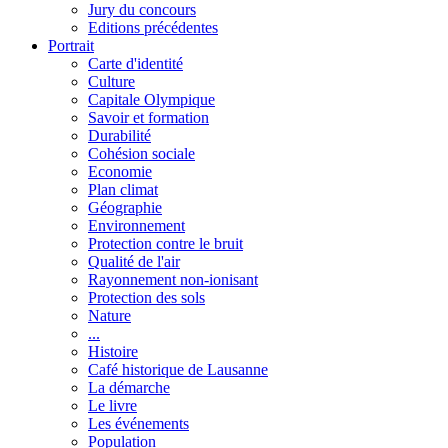
Jury du concours
Editions précédentes
Portrait
Carte d'identité
Culture
Capitale Olympique
Savoir et formation
Durabilité
Cohésion sociale
Economie
Plan climat
Géographie
Environnement
Protection contre le bruit
Qualité de l'air
Rayonnement non-ionisant
Protection des sols
Nature
...
Histoire
Café historique de Lausanne
La démarche
Le livre
Les événements
Population