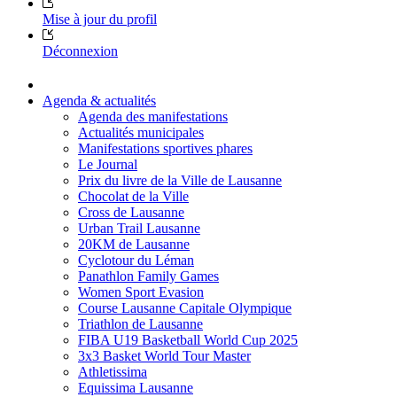
Mise à jour du profil
Déconnexion
Agenda & actualités
Agenda des manifestations
Actualités municipales
Manifestations sportives phares
Le Journal
Prix du livre de la Ville de Lausanne
Chocolat de la Ville
Cross de Lausanne
Urban Trail Lausanne
20KM de Lausanne
Cyclotour du Léman
Panathlon Family Games
Women Sport Evasion
Course Lausanne Capitale Olympique
Triathlon de Lausanne
FIBA U19 Basketball World Cup 2025
3x3 Basket World Tour Master
Athletissima
Equissima Lausanne