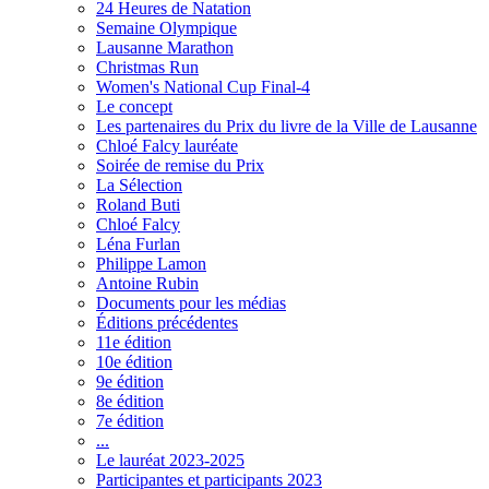
24 Heures de Natation
Semaine Olympique
Lausanne Marathon
Christmas Run
Women's National Cup Final-4
Le concept
Les partenaires du Prix du livre de la Ville de Lausanne
Chloé Falcy lauréate
Soirée de remise du Prix
La Sélection
Roland Buti
Chloé Falcy
Léna Furlan
Philippe Lamon
Antoine Rubin
Documents pour les médias
Éditions précédentes
11e édition
10e édition
9e édition
8e édition
7e édition
...
Le lauréat 2023-2025
Participantes et participants 2023