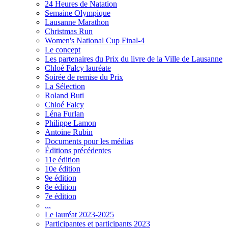
24 Heures de Natation
Semaine Olympique
Lausanne Marathon
Christmas Run
Women's National Cup Final-4
Le concept
Les partenaires du Prix du livre de la Ville de Lausanne
Chloé Falcy lauréate
Soirée de remise du Prix
La Sélection
Roland Buti
Chloé Falcy
Léna Furlan
Philippe Lamon
Antoine Rubin
Documents pour les médias
Éditions précédentes
11e édition
10e édition
9e édition
8e édition
7e édition
...
Le lauréat 2023-2025
Participantes et participants 2023