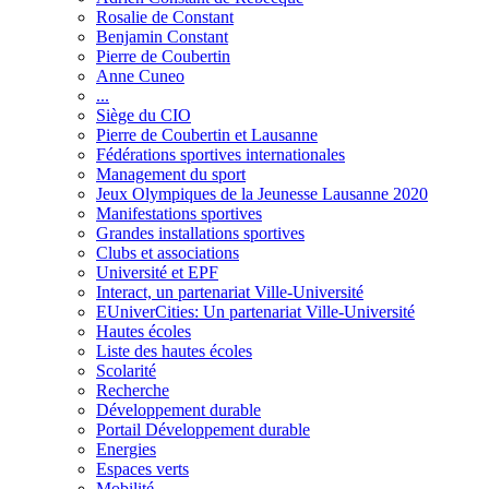
Rosalie de Constant
Benjamin Constant
Pierre de Coubertin
Anne Cuneo
...
Siège du CIO
Pierre de Coubertin et Lausanne
Fédérations sportives internationales
Management du sport
Jeux Olympiques de la Jeunesse Lausanne 2020
Manifestations sportives
Grandes installations sportives
Clubs et associations
Université et EPF
Interact, un partenariat Ville-Université
EUniverCities: Un partenariat Ville-Université
Hautes écoles
Liste des hautes écoles
Scolarité
Recherche
Développement durable
Portail Développement durable
Energies
Espaces verts
Mobilité