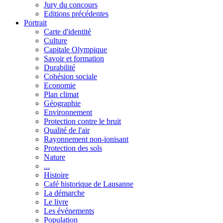
Jury du concours
Editions précédentes
Portrait
Carte d'identité
Culture
Capitale Olympique
Savoir et formation
Durabilité
Cohésion sociale
Economie
Plan climat
Géographie
Environnement
Protection contre le bruit
Qualité de l'air
Rayonnement non-ionisant
Protection des sols
Nature
...
Histoire
Café historique de Lausanne
La démarche
Le livre
Les événements
Population