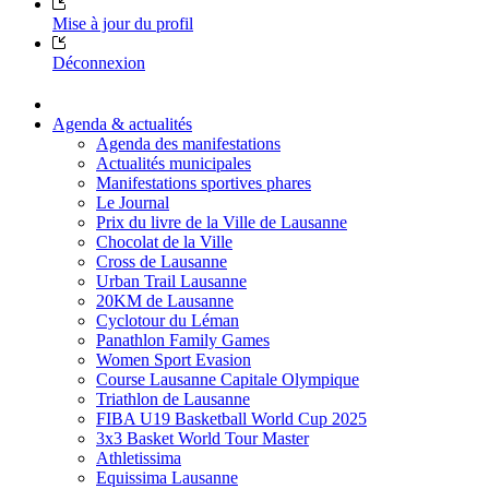
Mise à jour du profil
Déconnexion
Agenda & actualités
Agenda des manifestations
Actualités municipales
Manifestations sportives phares
Le Journal
Prix du livre de la Ville de Lausanne
Chocolat de la Ville
Cross de Lausanne
Urban Trail Lausanne
20KM de Lausanne
Cyclotour du Léman
Panathlon Family Games
Women Sport Evasion
Course Lausanne Capitale Olympique
Triathlon de Lausanne
FIBA U19 Basketball World Cup 2025
3x3 Basket World Tour Master
Athletissima
Equissima Lausanne