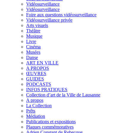
Vidéosurveillance
Vidéosurveillance
Foire aux questions vidéosurveillance
Vidéosurveillance privée
Arts visuels
Théâtre
Musique
Livre
Cinéma
Musées
Danse
ART EN VILLE
A PROPOS
ŒUVRES
GUIDES
PODCASTS
INFOS PRATIQUES
Collection d’art de la Ville de Lausanne
A propos
La Collection
Prêts
Médiation
Publications et expositions
Plaques commémoratives
Adrien Constant de Rebecque