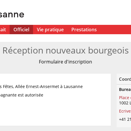
ait
Officiel
Vie pratique
Prestations
Réception nouveaux bourgeois
Formulaire d'inscription
Coor
es Fêtes, Allée Ernest-Ansermet à Lausanne
Burea
pagnante est autorisée
Place
1002 
Ecriv
+41 2