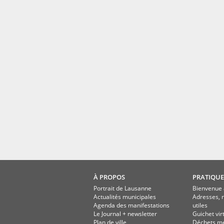
À PROPOS
PRATIQUE
Portrait de Lausanne
Bienvenue 
Actualités municipales
Adresses, 
Agenda des manifestations
utiles
Le Journal + newsletter
Guichet vir
Plan de ville
Déchets m