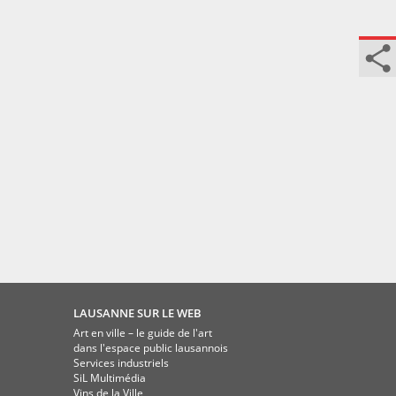
LAUSANNE SUR LE WEB
Art en ville – le guide de l'art
dans l'espace public lausannois
Services industriels
SiL Multimédia
Vins de la Ville