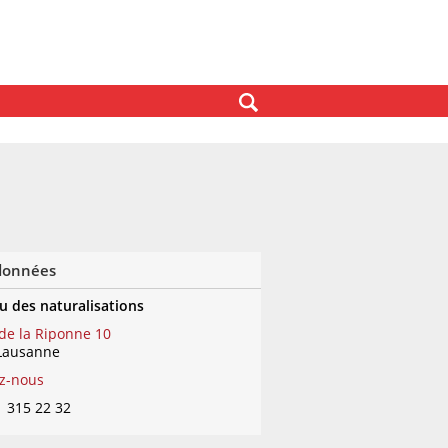
données
u des naturalisations
 de la Riponne 10
Lausanne
ez-nous
1 315 22 32