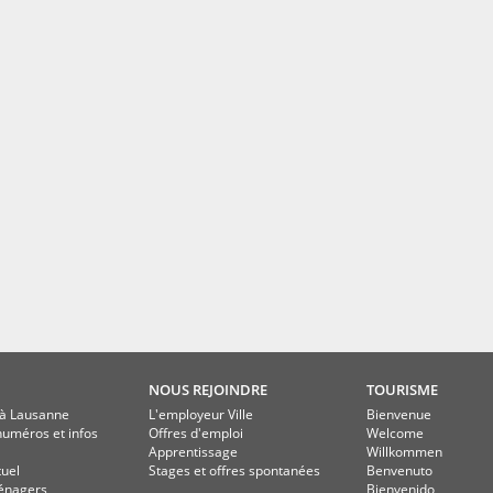
NOUS REJOINDRE
TOURISME
à Lausanne
L'employeur Ville
Bienvenue
numéros et infos
Offres d'emploi
Welcome
Apprentissage
Willkommen
tuel
Stages et offres spontanées
Benvenuto
énagers
Bienvenido