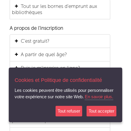
Tout sur les bornes d'emprunt aux
bibliothèques
A propos de l'inscription
C'est gratuit?
A partir de quel âge?
Puis-je m'inscrire en ligne?
Cookies et Politique de confidentialité
Y a-t-il des conditions à remplir?
Les cookies peuvent être utilisés pour personnaliser
Je suis de passage dans la région,
votre expérience sur notre site Web.
En savoir plus.
puis-je m'inscrire?
Tout refuser
Tout accepter
A quelles prestations ai-je accès
par mon inscription?