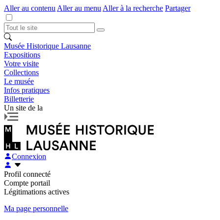
Aller au contenu
Aller au menu
Aller à la recherche
Partager
Musée Historique Lausanne
Expositions
Votre visite
Collections
Le musée
Infos pratiques
Billetterie
Un site de la
Connexion
Profil connecté
Compte portail
Légitimations actives
Ma page personnelle