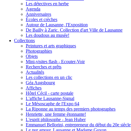
Les détectives en herbe
Agenda
Anniversaires
Écoles et crèches
Autour de Lausanne, l'Exposition
De Bailly à Zaric. Collection d'art Ville de Lausanne
Les doudous au musée!
Collections
Peintures et arts graphiques
Photographies
Objets
Mini-visites flash - Ecouter-Voir
Recherches et prêts
Actualités
Les collections en un clic
Géa Augsbourg
Affiches
Hôtel Cécil - carte postale
L'affiche Lausanne-Signal
Le Mésoscaphe de l'Expo 64
La Riponne au temps des premiers photographes
Henriette, une femme étonnante!
L'esprit philosophe - Jean Huber
Emmanuel Bellorini, entrepreneur du début du 20e siècle
Le pur amour, Lausanne et Madame Guyon