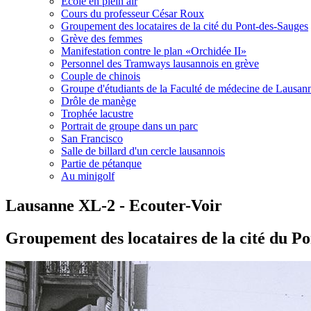
Ecole en plein air
Cours du professeur César Roux
Groupement des locataires de la cité du Pont-des-Sauges
Grève des femmes
Manifestation contre le plan «Orchidée II»
Personnel des Tramways lausannois en grève
Couple de chinois
Groupe d'étudiants de la Faculté de médecine de Lausan
Drôle de manège
Trophée lacustre
Portrait de groupe dans un parc
San Francisco
Salle de billard d'un cercle lausannois
Partie de pétanque
Au minigolf
Lausanne XL-2 - Ecouter-Voir
Groupement des locataires de la cité du P