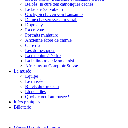
Belbès, le curé des catholiques cachés
Le lac de Sauvabelin
Ouchy Seehaven von Lausanne
Diane chasseresse - un vitrail
Dope city
La cravate
Portraits miniature
Ancienne école de chimie
Cure d'air
Les domestiques
La machine à écrire
La Patinoire de Montchoisi
Africains au Comptoir Suisse
Le musée
Equipe
Le musée
Billets du directeur
Liens utiles
Quoi de neuf au musée?
Infos pratiques
Billetterie
Musée Historique Lausan...