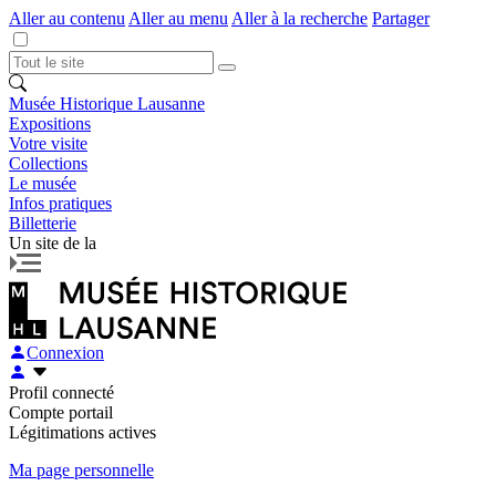
Aller au contenu
Aller au menu
Aller à la recherche
Partager
Musée Historique Lausanne
Expositions
Votre visite
Collections
Le musée
Infos pratiques
Billetterie
Un site de la
Connexion
Profil connecté
Compte portail
Légitimations actives
Ma page personnelle