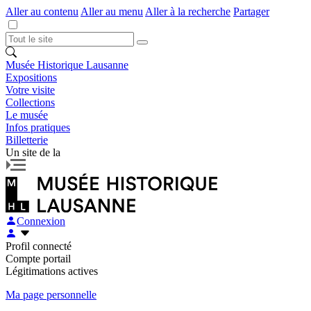
Aller au contenu
Aller au menu
Aller à la recherche
Partager
Musée Historique Lausanne
Expositions
Votre visite
Collections
Le musée
Infos pratiques
Billetterie
Un site de la
Connexion
Profil connecté
Compte portail
Légitimations actives
Ma page personnelle