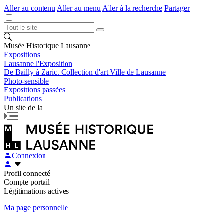
Aller au contenu
Aller au menu
Aller à la recherche
Partager
Musée Historique Lausanne
Expositions
Lausanne l'Exposition
De Bailly à Zaric. Collection d'art Ville de Lausanne
Photo-sensible
Expositions passées
Publications
Un site de la
Connexion
Profil connecté
Compte portail
Légitimations actives
Ma page personnelle