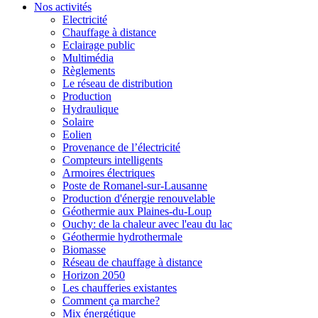
Nos activités
Electricité
Chauffage à distance
Eclairage public
Multimédia
Règlements
Le réseau de distribution
Production
Hydraulique
Solaire
Eolien
Provenance de l’électricité
Compteurs intelligents
Armoires électriques
Poste de Romanel-sur-Lausanne
Production d'énergie renouvelable
Géothermie aux Plaines-du-Loup
Ouchy: de la chaleur avec l'eau du lac
Géothermie hydrothermale
Biomasse
Réseau de chauffage à distance
Horizon 2050
Les chaufferies existantes
Comment ça marche?
Mix énergétique