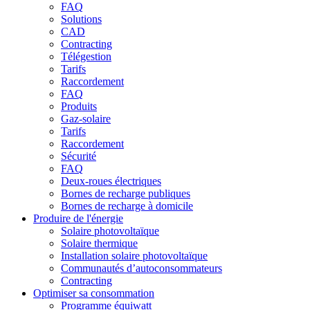
FAQ
Solutions
CAD
Contracting
Télégestion
Tarifs
Raccordement
FAQ
Produits
Gaz-solaire
Tarifs
Raccordement
Sécurité
FAQ
Deux-roues électriques
Bornes de recharge publiques
Bornes de recharge à domicile
Produire de l'énergie
Solaire photovoltaïque
Solaire thermique
Installation solaire photovoltaïque
Communautés d’autoconsommateurs
Contracting
Optimiser sa consommation
Programme équiwatt