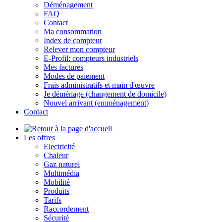
Déménagement
FAQ
Contact
Ma consommation
Index de compteur
Relever mon compteur
E-Profil: compteurs industriels
Mes factures
Modes de paiement
Frais administratifs et main d'œuvre
Je déménage (changement de domicile)
Nouvel arrivant (emménagement)
Contact
Les offres
Electricité
Chaleur
Gaz naturel
Multimédia
Mobilité
Produits
Tarifs
Raccordement
Sécurité