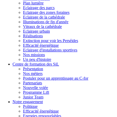
Plan lumière
Eclairage des parcs
Eclairage des zones foraines
Eclairage de la cathédrale
Illuminations de fin d'année
Vitraux de la cathédrale
Eclairage urbain
Réalisations
Extinction pour voir les Perséides
Efficacité énergétique
Eclairage d'installations sportives
Nos missions
Un peu d'histoire
Centre de formation des SiL
Présentation
Nos métiers
Postuler pour un apprentissage au C-for
Partenariats
Nouvelle volée
Programme Lift
Junior Team
Notre engagement
Politique
Efficacité énergétique
Energies renouvelables