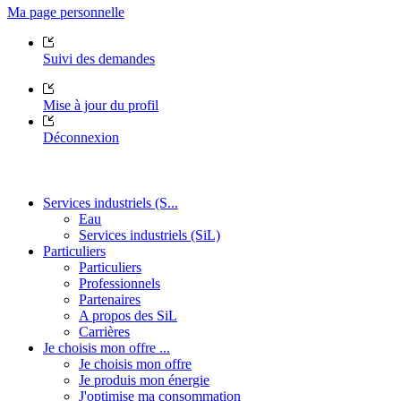
Ma page personnelle
Suivi des demandes
Mise à jour du profil
Déconnexion
Services industriels (S...
Eau
Services industriels (SiL)
Particuliers
Particuliers
Professionnels
Partenaires
A propos des SiL
Carrières
Je choisis mon offre ...
Je choisis mon offre
Je produis mon énergie
J'optimise ma consommation