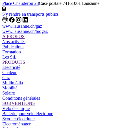
Place Chauderon 23
Case postale 7416
1001 Lausanne
S'y rendre en transports publics
www.lausanne.ch
/gaz
www.lausanne.ch
/biogaz
À PROPOS
Nos activités
Publications
Formation
Les SiL
PRODUITS
Électricité
Chaleur
Gaz
Multimédia
Mobilité
Solaire
Conditions générales
SUBVENTIONS
Vélo électrique
Batterie pour vélo électrique
Scooter électrique
Electroménager