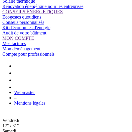
Solaire thermique
Rénovation énergétique pour les entreprises
CONSEILS ÉNERGÉTIQUES
Ecogestes quotidiens
Conseils personnalisés
Kit d'économies d'énergie
Audit de votre bâtiment
MON COMPTE
Mes factures
Mon déménagement
Compte pour professionnels
Webmaster
–
Mentions légales
Vendredi
17° / 31°
Samedi