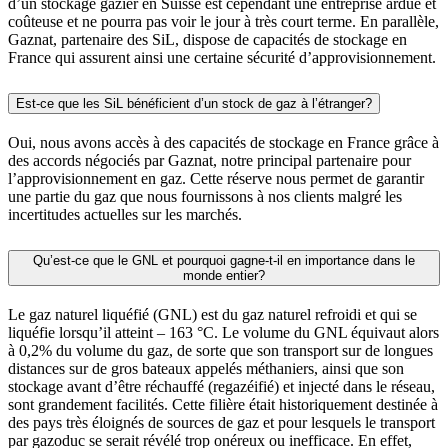
d’un stockage gazier en Suisse est cependant une entreprise ardue et
coûteuse et ne pourra pas voir le jour à très court terme. En parallèle,
Gaznat, partenaire des SiL, dispose de capacités de stockage en
France qui assurent ainsi une certaine sécurité d’approvisionnement.
Est-ce que les SiL bénéficient d’un stock de gaz à l’étranger?
Oui, nous avons accès à des capacités de stockage en France grâce à
des accords négociés par Gaznat, notre principal partenaire pour
l’approvisionnement en gaz. Cette réserve nous permet de garantir
une partie du gaz que nous fournissons à nos clients malgré les
incertitudes actuelles sur les marchés.
Qu’est-ce que le GNL et pourquoi gagne-t-il en importance dans le
monde entier?
Le gaz naturel liquéfié (GNL) est du gaz naturel refroidi et qui se
liquéfie lorsqu’il atteint – 163 °C. Le volume du GNL équivaut alors
à 0,2% du volume du gaz, de sorte que son transport sur de longues
distances sur de gros bateaux appelés méthaniers, ainsi que son
stockage avant d’être réchauffé (regazéifié) et injecté dans le réseau,
sont grandement facilités. Cette filière était historiquement destinée à
des pays très éloignés de sources de gaz et pour lesquels le transport
par gazoduc se serait révélé trop onéreux ou inefficace. En effet,