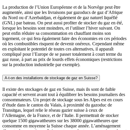
La production de l’Union Européenne et de la Norvège peut être
augmentée, ainsi que les livraisons par gazoducs de gaz d’Afrique
du Nord ou d’Azerbaïdjan, et également de gaz naturel liquéfié
(GNL) par bateau. On peut aussi profiter de stocker du gaz en été,
lorsque les besoins sont moindres, et l’utiliser l’hiver suivant. On
peut enfin réduire sa consommation en chauffant moins son
logement, ce qui fera également faire des économies en ces périodes
où les combustibles risquent de devenir onéreux. Cependant même
en exploitant le potentiel de toutes ces alternatives, il apparaît
compliqué pour l’Europe de se passer totalement à court terme du
gaz russe, à part au prix de lourds effets économiques (restrictions
sur la production industrielle par exemple).
A-t-on des installations de stockage de gaz en Suisse?
Il existe des stockages de gaz en Suisse, mais ils sont de faible
capacité et servent avant tout à équilibrer les besoins journaliers des
consommateurs. Un projet de stockage sous les Alpes est en cours
d’étude dans le canton du Valais, à proximité du gazoduc de
Transitgas, lequel relie le réseau gazier suisse à ceux de
l’Allemagne, de la France, et de l’Italie. Il permettrait de stocker
quelque 1500 gigawattheures sur les 38000 gigawattheures que
consomme en moyenne la Suisse chaque année. L’aménagement