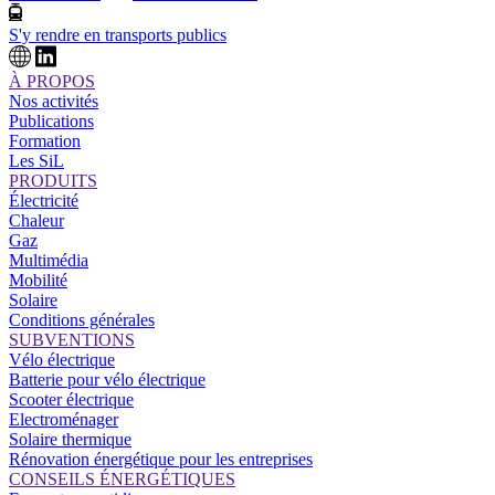
S'y rendre en transports publics
À PROPOS
Nos activités
Publications
Formation
Les SiL
PRODUITS
Électricité
Chaleur
Gaz
Multimédia
Mobilité
Solaire
Conditions générales
SUBVENTIONS
Vélo électrique
Batterie pour vélo électrique
Scooter électrique
Electroménager
Solaire thermique
Rénovation énergétique pour les entreprises
CONSEILS ÉNERGÉTIQUES