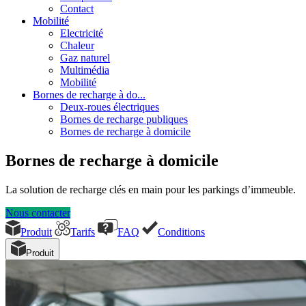
Contact
Mobilité
Electricité
Chaleur
Gaz naturel
Multimédia
Mobilité
Bornes de recharge à do...
Deux-roues électriques
Bornes de recharge publiques
Bornes de recharge à domicile
Bornes de recharge à domicile
La solution de recharge clés en main pour les parkings d’immeuble.
Nous contacter
Produit
Tarifs
FAQ
Conditions
Produit