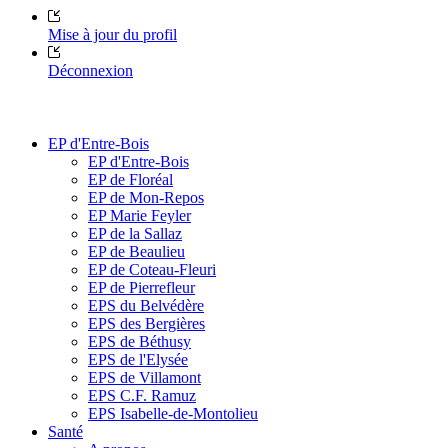
Mise à jour du profil
Déconnexion
EP d'Entre-Bois
EP d'Entre-Bois
EP de Floréal
EP de Mon-Repos
EP Marie Feyler
EP de la Sallaz
EP de Beaulieu
EP de Coteau-Fleuri
EP de Pierrefleur
EPS du Belvédère
EPS des Bergières
EPS de Béthusy
EPS de l'Elysée
EPS de Villamont
EPS C.F. Ramuz
EPS Isabelle-de-Montolieu
Santé