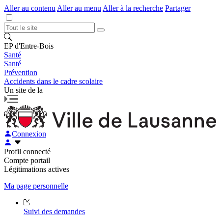
Aller au contenu
Aller au menu
Aller à la recherche
Partager
EP d'Entre-Bois
Santé
Santé
Prévention
Accidents dans le cadre scolaire
Un site de la
Connexion
Profil connecté
Compte portail
Légitimations actives
Ma page personnelle
Suivi des demandes