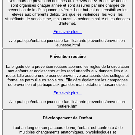
Des cours de prévention destinés aux élèves de 8
et de 10
année
sont organisés chaque année et sont assurés par une chargée de
prévention de la délinquance juvénile. Leur but est de sensibiliser les
élèves aux différents délits, tels que les violences, les vols, les
stupéfiants, le vandalisme, mais aussi la pédocriminalité et les dangers
d’Internet.
En savoir plus...
/vie-pratique/enfance-jeunesse-famille/sante-prevention/prevention-
jeunesse.html
Prévention routière
La brigade de la prévention routière apprend les règles de la circulation
aux enfants et adolescents et les rend attentifs aux dangers liés à la
route. Elle assure une présence préventive aux abords des collèges et
forme les patrouilleurs scolaires. Elle gère également les campagnes
de prévention et participe aux grandes manifestations lausannoises.
En savoir plus...
/vie-pratique/enfance-jeunesse-famille/sante-prevention/prevention-
routiere.html
Développement de l'enfant
Tout au long de son parcours de vie, l'enfant est confronté à de
multiples changements anatomiques, physiologiques et