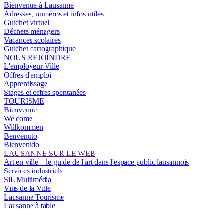
Bienvenue à Lausanne
Adresses, numéros et infos utiles
Guichet virtuel
Déchets ménagers
Vacances scolaires
Guichet cartographique
NOUS REJOINDRE
L'employeur Ville
Offres d'emploi
Apprentissage
Stages et offres spontanées
TOURISME
Bienvenue
Welcome
Willkommen
Benvenuto
Bienvenido
LAUSANNE SUR LE WEB
Art en ville – le guide de l'art dans l'espace public lausannois
Services industriels
SiL Multimédia
Vins de la Ville
Lausanne Tourisme
Lausanne à table