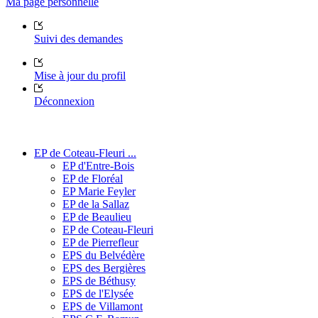
Ma page personnelle
Suivi des demandes
Mise à jour du profil
Déconnexion
EP de Coteau-Fleuri ...
EP d'Entre-Bois
EP de Floréal
EP Marie Feyler
EP de la Sallaz
EP de Beaulieu
EP de Coteau-Fleuri
EP de Pierrefleur
EPS du Belvédère
EPS des Bergières
EPS de Béthusy
EPS de l'Elysée
EPS de Villamont