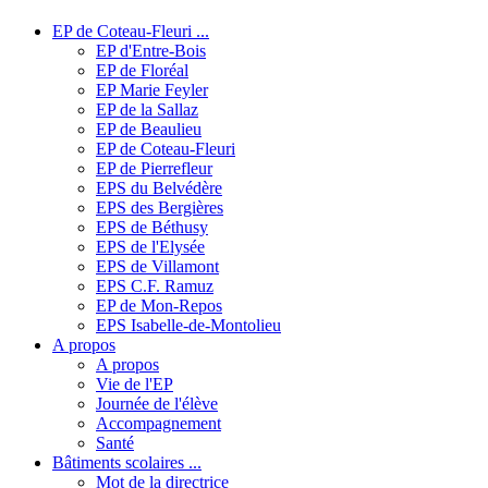
EP de Coteau-Fleuri ...
EP d'Entre-Bois
EP de Floréal
EP Marie Feyler
EP de la Sallaz
EP de Beaulieu
EP de Coteau-Fleuri
EP de Pierrefleur
EPS du Belvédère
EPS des Bergières
EPS de Béthusy
EPS de l'Elysée
EPS de Villamont
EPS C.F. Ramuz
EP de Mon-Repos
EPS Isabelle-de-Montolieu
A propos
A propos
Vie de l'EP
Journée de l'élève
Accompagnement
Santé
Bâtiments scolaires ...
Mot de la directrice