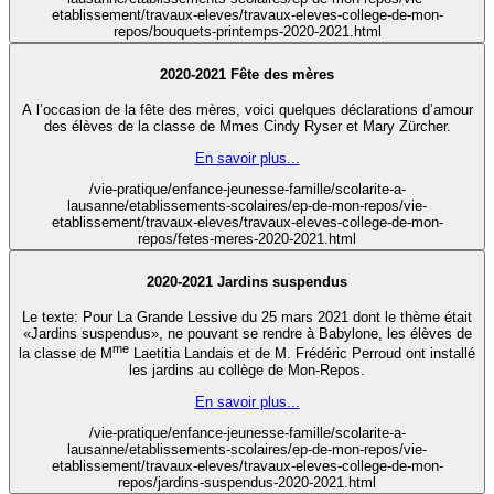
etablissement/travaux-eleves/travaux-eleves-college-de-mon-
repos/bouquets-printemps-2020-2021.html
2020-2021 Fête des mères
A l’occasion de la fête des mères, voici quelques déclarations d’amour
des élèves de la classe de Mmes Cindy Ryser et Mary Zürcher.
En savoir plus...
/vie-pratique/enfance-jeunesse-famille/scolarite-a-
lausanne/etablissements-scolaires/ep-de-mon-repos/vie-
etablissement/travaux-eleves/travaux-eleves-college-de-mon-
repos/fetes-meres-2020-2021.html
2020-2021 Jardins suspendus
Le texte: Pour La Grande Lessive du 25 mars 2021 dont le thème était
«Jardins suspendus», ne pouvant se rendre à Babylone, les élèves de
me
la classe de M
Laetitia Landais et de M. Frédéric Perroud ont installé
les jardins au collège de Mon-Repos.
En savoir plus...
/vie-pratique/enfance-jeunesse-famille/scolarite-a-
lausanne/etablissements-scolaires/ep-de-mon-repos/vie-
etablissement/travaux-eleves/travaux-eleves-college-de-mon-
repos/jardins-suspendus-2020-2021.html