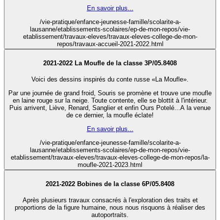
En savoir plus...
/vie-pratique/enfance-jeunesse-famille/scolarite-a-
lausanne/etablissements-scolaires/ep-de-mon-repos/vie-
etablissement/travaux-eleves/travaux-eleves-college-de-mon-
repos/travaux-accueil-2021-2022.html
2021-2022 La Moufle de la classe 3P/05.8408
Voici des dessins inspirés du conte russe «La Moufle».
Par une journée de grand froid, Souris se promène et trouve une moufle
en laine rouge sur la neige. Toute contente, elle se blottit à l'intérieur.
Puis arrivent, Liève, Renard, Sanglier et enfin Ours Potelé...A la venue
de ce dernier, la moufle éclate!
En savoir plus...
/vie-pratique/enfance-jeunesse-famille/scolarite-a-
lausanne/etablissements-scolaires/ep-de-mon-repos/vie-
etablissement/travaux-eleves/travaux-eleves-college-de-mon-repos/la-
moufle-2021-2023.html
2021-2022 Bobines de la classe 6P/05.8408
Après plusieurs travaux consacrés à l'exploration des traits et
proportions de la figure humaine, nous nous risquons à réaliser des
autoportraits.