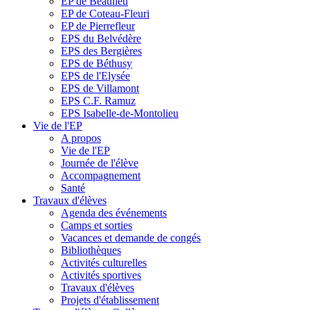
EP de Beaulieu
EP de Coteau-Fleuri
EP de Pierrefleur
EPS du Belvédère
EPS des Bergières
EPS de Béthusy
EPS de l'Elysée
EPS de Villamont
EPS C.F. Ramuz
EPS Isabelle-de-Montolieu
Vie de l'EP
A propos
Vie de l'EP
Journée de l'élève
Accompagnement
Santé
Travaux d'élèves
Agenda des événements
Camps et sorties
Vacances et demande de congés
Bibliothèques
Activités culturelles
Activités sportives
Travaux d'élèves
Projets d'établissement