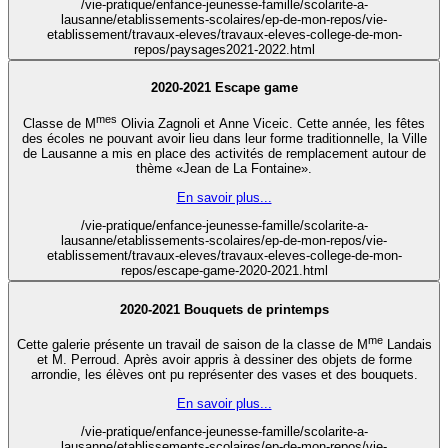
/vie-pratique/enfance-jeunesse-famille/scolarite-a-
lausanne/etablissements-scolaires/ep-de-mon-repos/vie-
etablissement/travaux-eleves/travaux-eleves-college-de-mon-
repos/paysages2021-2022.html
2020-2021 Escape game
mes
Classe de M
Olivia Zagnoli et Anne Viceic. Cette année, les fêtes
des écoles ne pouvant avoir lieu dans leur forme traditionnelle, la Ville
de Lausanne a mis en place des activités de remplacement autour de
thème «Jean de La Fontaine».
En savoir plus...
/vie-pratique/enfance-jeunesse-famille/scolarite-a-
lausanne/etablissements-scolaires/ep-de-mon-repos/vie-
etablissement/travaux-eleves/travaux-eleves-college-de-mon-
repos/escape-game-2020-2021.html
2020-2021 Bouquets de printemps
me
Cette galerie présente un travail de saison de la classe de M
Landais
et M. Perroud. Après avoir appris à dessiner des objets de forme
arrondie, les élèves ont pu représenter des vases et des bouquets.
En savoir plus...
/vie-pratique/enfance-jeunesse-famille/scolarite-a-
lausanne/etablissements-scolaires/ep-de-mon-repos/vie-