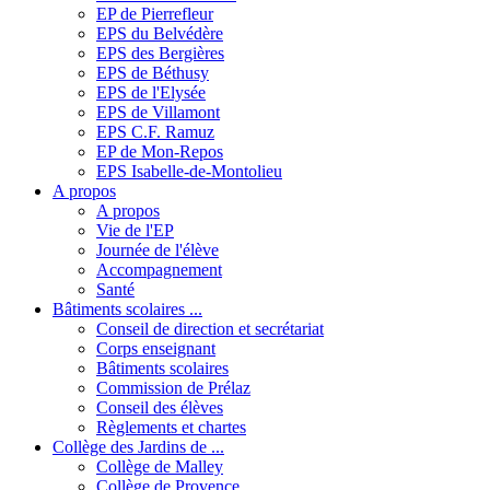
EP de Pierrefleur
EPS du Belvédère
EPS des Bergières
EPS de Béthusy
EPS de l'Elysée
EPS de Villamont
EPS C.F. Ramuz
EP de Mon-Repos
EPS Isabelle-de-Montolieu
A propos
A propos
Vie de l'EP
Journée de l'élève
Accompagnement
Santé
Bâtiments scolaires ...
Conseil de direction et secrétariat
Corps enseignant
Bâtiments scolaires
Commission de Prélaz
Conseil des élèves
Règlements et chartes
Collège des Jardins de ...
Collège de Malley
Collège de Provence