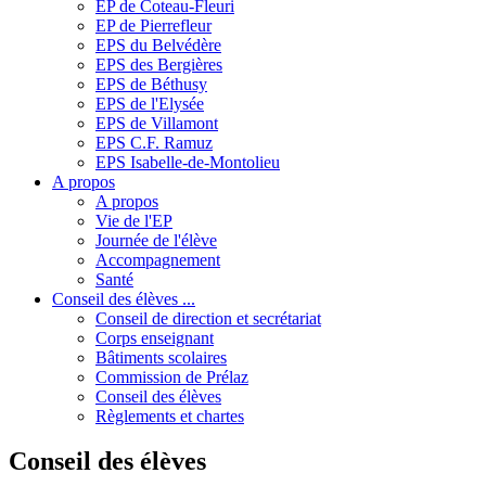
EP de Coteau-Fleuri
EP de Pierrefleur
EPS du Belvédère
EPS des Bergières
EPS de Béthusy
EPS de l'Elysée
EPS de Villamont
EPS C.F. Ramuz
EPS Isabelle-de-Montolieu
A propos
A propos
Vie de l'EP
Journée de l'élève
Accompagnement
Santé
Conseil des élèves ...
Conseil de direction et secrétariat
Corps enseignant
Bâtiments scolaires
Commission de Prélaz
Conseil des élèves
Règlements et chartes
Conseil des élèves