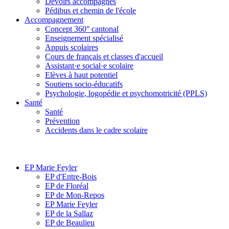
Devoirs accompagnés
Pédibus et chemin de l'école
Accompagnement
Concept 360° cantonal
Enseignement spécialisé
Appuis scolaires
Cours de français et classes d'accueil
Assistant·e social·e scolaire
Elèves à haut potentiel
Soutiens socio-éducatifs
Psychologie, logopédie et psychomotricité (PPLS)
Santé
Santé
Prévention
Accidents dans le cadre scolaire
EP Marie Feyler
EP d'Entre-Bois
EP de Floréal
EP de Mon-Repos
EP Marie Feyler
EP de la Sallaz
EP de Beaulieu