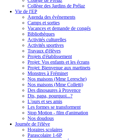
Collège de Prélaz
Collège des Jardins de Prélaz
Vie de l'EP
Agenda des événements
Camps et sorties
Vacances et demande de congés
Bibliothèques
Activités culturelles
Activités sportives
Travaux d'élèves
Projets d'établissement
Projet: Vos enfants et les écrans
Projet: Bienvenue aux martinets
Monstres à Fréminet
Nos maisons (Mme Leresche)
Nos maisons (Mme Colletti)
Des dinosaures à Provence
Dis, papa, pourquoi...?
L'ours et ses amis
Les formes se transforment
Stop Motion - film d'animation
Nos doudous
Journée de l'élève
Horaires scolaires
Parascolaire 1-6P