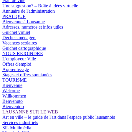
Plan de ville
Une suggestion? – Boîte à idées virtuelle
Annuaire de l'administration
PRATIQUE
Bienvenue à Lausanne
Adresses, numéros et infos utiles
Guichet virtuel
Déchets ménagers
Vacances scolaires
Guichet cartographique
NOUS REJOINDRE
L'employeur Ville
Offres d'emploi
Apprentissage
Stages et offres spontanées
TOURISME
Bienvenue
Welcome
Willkommen
Benvenuto
Bienvenido
LAUSANNE SUR LE WEB
Art en ville – le guide de l'art dans l'espace public lausannois
Services industriels
SiL Multimédia