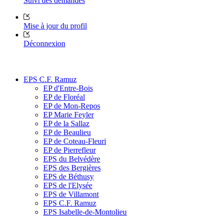
Suivi des demandes
Mise à jour du profil
Déconnexion
EPS C.F. Ramuz
EP d'Entre-Bois
EP de Floréal
EP de Mon-Repos
EP Marie Feyler
EP de la Sallaz
EP de Beaulieu
EP de Coteau-Fleuri
EP de Pierrefleur
EPS du Belvédère
EPS des Bergières
EPS de Béthusy
EPS de l'Elysée
EPS de Villamont
EPS C.F. Ramuz
EPS Isabelle-de-Montolieu