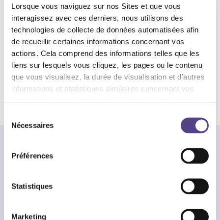
Lorsque vous naviguez sur nos Sites et que vous
académique
interagissez avec ces derniers, nous utilisons des
technologies de collecte de données automatisées afin
Depuis 2018, Action Innocence investit le champ de la
de recueillir certaines informations concernant vos
recherche afin de faire avancer la connaissance et
actions. Cela comprend des informations telles que les
fonder ses propres actions de prévention sur des
liens sur lesquels vous cliquez, les pages ou le contenu
données concrètes.
que vous visualisez, la durée de visualisation et d’autres
informations et statistiques similaires concernant vos
En savoir plus
interactions comme les temps de réponse des contenus,
les erreurs de téléchargement et la durée de visite de
Sélection
certaines pages, le type de navigateur utilisé ou le lieu de
Nécessaires
du
connexion. Ces informations sont saisies au moyen de
consentement
technologies automatisées comme les cookies ou par le
Suivez l’actualité de la Fondation
Préférences
biais de services de suivi externes.
Statistiques
Marketing