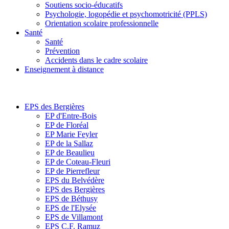
Soutiens socio-éducatifs
Psychologie, logopédie et psychomotricité (PPLS)
Orientation scolaire professionnelle
Santé
Santé
Prévention
Accidents dans le cadre scolaire
Enseignement à distance
EPS des Bergières
EP d'Entre-Bois
EP de Floréal
EP Marie Feyler
EP de la Sallaz
EP de Beaulieu
EP de Coteau-Fleuri
EP de Pierrefleur
EPS du Belvédère
EPS des Bergières
EPS de Béthusy
EPS de l'Elysée
EPS de Villamont
EPS C.F. Ramuz