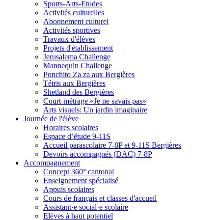
Sports-Arts-Etudes
Activités culturelles
Abonnement culturel
Activités sportives
Travaux d'élèves
Projets d'établissement
Jerusalema Challenge
Mannequin Challenge
Ponchito Za za aux Bergières
Tétris aux Bergières
Shetland des Bergières
Court-métrage «Je ne savais pas»
Arts visuels: Un jardin imaginaire
Journée de l'élève
Horaires scolaires
Espace d’étude 9-11S
Accueil parascolaire 7-8P et 9-11S Bergières
Devoirs accompagnés (DAC) 7-8P
Accompagnement
Concept 360° cantonal
Enseignement spécialisé
Appuis scolaires
Cours de français et classes d'accueil
Assistant·e social·e scolaire
Elèves à haut potentiel