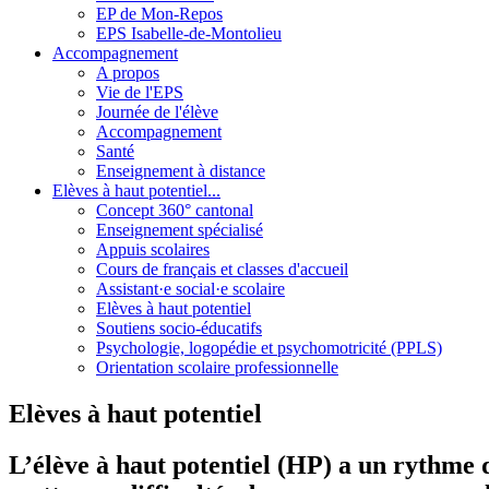
EP de Mon-Repos
EPS Isabelle-de-Montolieu
Accompagnement
A propos
Vie de l'EPS
Journée de l'élève
Accompagnement
Santé
Enseignement à distance
Elèves à haut potentiel...
Concept 360° cantonal
Enseignement spécialisé
Appuis scolaires
Cours de français et classes d'accueil
Assistant·e social·e scolaire
Elèves à haut potentiel
Soutiens socio-éducatifs
Psychologie, logopédie et psychomotricité (PPLS)
Orientation scolaire professionnelle
Elèves à haut potentiel
L’élève à haut potentiel (HP) a un rythme d