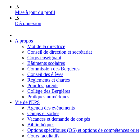
Mise à jour du profil
Déconnexion
A propos
Mot de la directrice
Conseil de direction et secrétariat
Corps enseignant
Bâtiments scolaires
Commission des Bergières
Conseil des élèves
Règlements et chartes
Pour les parents
Collège des Bergières
Pratiques numériques
Vie de l'EPS
Agenda des événements
Camps et sorties
Vacances et demande de congés
Bibliothèques
Options spécifiques (OS) et options de compétences ori
Cours facultatifs