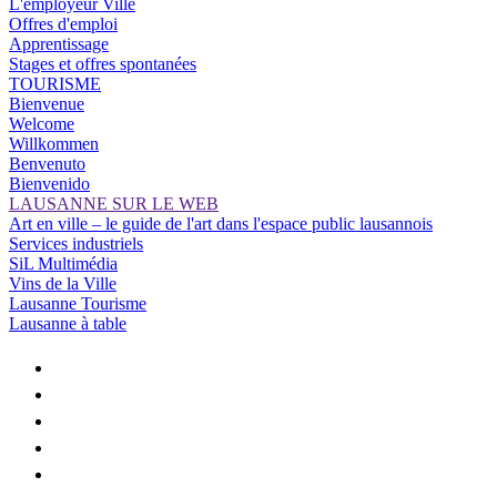
L'employeur Ville
Offres d'emploi
Apprentissage
Stages et offres spontanées
TOURISME
Bienvenue
Welcome
Willkommen
Benvenuto
Bienvenido
LAUSANNE SUR LE WEB
Art en ville – le guide de l'art dans l'espace public lausannois
Services industriels
SiL Multimédia
Vins de la Ville
Lausanne Tourisme
Lausanne à table