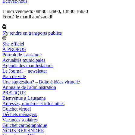
Ecrivez-nous
Lundi-vendredi: 08h30-12h00, 13h30-16h30
Fermé le mardi après-midi
S'y rendre en transports publics
Site officiel
À PROPOS
Portrait de Lausanne
Actualités municipales
Agenda des manifestations
Le Journal + newsletter
Plan de ville
Une suggestion? – Boîte à idées virtuelle
Annuaire de l'administration
PRATIQUE
Bienvenue à Lausanne
Adresses, numéros et infos utiles
Guichet virtuel
Déchets ménagers
Vacances scolaires
Guichet cartographique
NOUS REJOINDRE