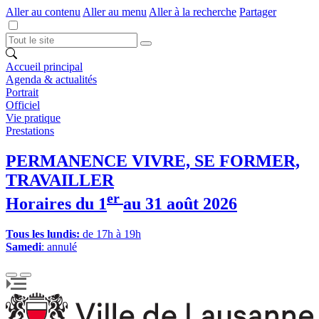
Aller au contenu
Aller au menu
Aller à la recherche
Partager
Accueil principal
Agenda & actualités
Portrait
Officiel
Vie pratique
Prestations
PERMANENCE VIVRE, SE FORMER,
TRAVAILLER
er
Horaires du 1
au 31 août 2026
Tous les lundis:
de 17h à 19h
Samedi
: annulé