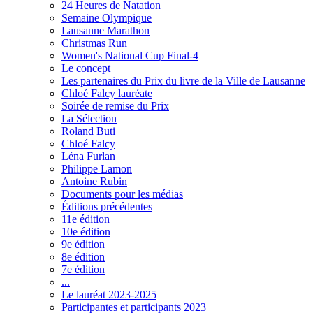
24 Heures de Natation
Semaine Olympique
Lausanne Marathon
Christmas Run
Women's National Cup Final-4
Le concept
Les partenaires du Prix du livre de la Ville de Lausanne
Chloé Falcy lauréate
Soirée de remise du Prix
La Sélection
Roland Buti
Chloé Falcy
Léna Furlan
Philippe Lamon
Antoine Rubin
Documents pour les médias
Éditions précédentes
11e édition
10e édition
9e édition
8e édition
7e édition
...
Le lauréat 2023-2025
Participantes et participants 2023