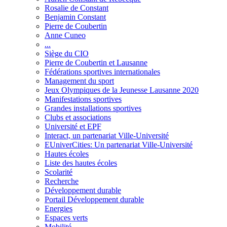
Rosalie de Constant
Benjamin Constant
Pierre de Coubertin
Anne Cuneo
...
Siège du CIO
Pierre de Coubertin et Lausanne
Fédérations sportives internationales
Management du sport
Jeux Olympiques de la Jeunesse Lausanne 2020
Manifestations sportives
Grandes installations sportives
Clubs et associations
Université et EPF
Interact, un partenariat Ville-Université
EUniverCities: Un partenariat Ville-Université
Hautes écoles
Liste des hautes écoles
Scolarité
Recherche
Développement durable
Portail Développement durable
Energies
Espaces verts
Mobilité