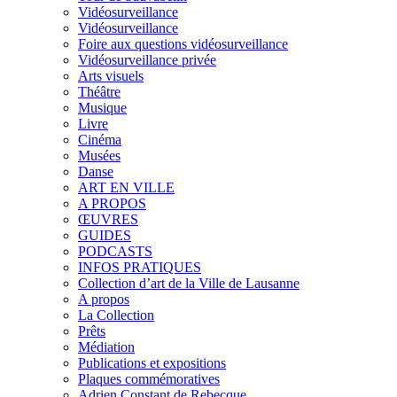
Vidéosurveillance
Vidéosurveillance
Foire aux questions vidéosurveillance
Vidéosurveillance privée
Arts visuels
Théâtre
Musique
Livre
Cinéma
Musées
Danse
ART EN VILLE
A PROPOS
ŒUVRES
GUIDES
PODCASTS
INFOS PRATIQUES
Collection d’art de la Ville de Lausanne
A propos
La Collection
Prêts
Médiation
Publications et expositions
Plaques commémoratives
Adrien Constant de Rebecque