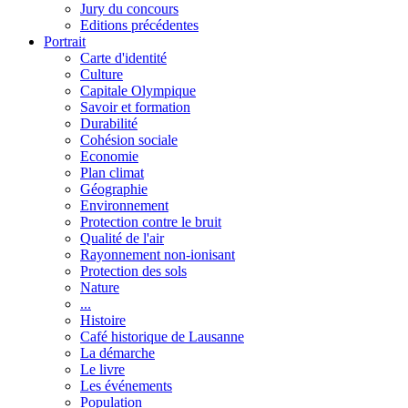
Jury du concours
Editions précédentes
Portrait
Carte d'identité
Culture
Capitale Olympique
Savoir et formation
Durabilité
Cohésion sociale
Economie
Plan climat
Géographie
Environnement
Protection contre le bruit
Qualité de l'air
Rayonnement non-ionisant
Protection des sols
Nature
...
Histoire
Café historique de Lausanne
La démarche
Le livre
Les événements
Population