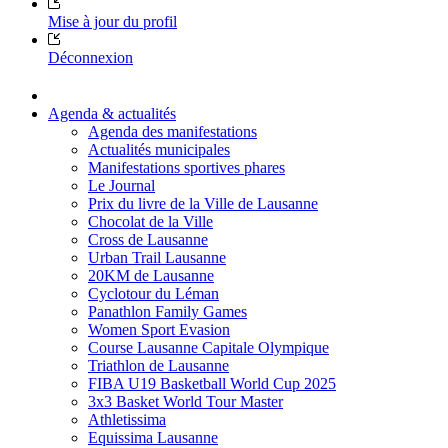
Mise à jour du profil
Déconnexion
Agenda & actualités
Agenda des manifestations
Actualités municipales
Manifestations sportives phares
Le Journal
Prix du livre de la Ville de Lausanne
Chocolat de la Ville
Cross de Lausanne
Urban Trail Lausanne
20KM de Lausanne
Cyclotour du Léman
Panathlon Family Games
Women Sport Evasion
Course Lausanne Capitale Olympique
Triathlon de Lausanne
FIBA U19 Basketball World Cup 2025
3x3 Basket World Tour Master
Athletissima
Equissima Lausanne