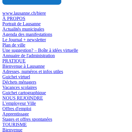
www.lausanne.ch
/biere
À PROPOS
Portrait de Lausanne
Actualités municipales
Agenda des manifestations
Le Journal + newsletter
Plan de ville
Une suggestion? – Boîte à idées virtuelle
Annuaire de l'administration
PRATIQUE
Bienvenue à Lausanne
Adresses, numéros et infos utiles
Guichet virtuel
Déchets ménagers
Vacances scolaires
Guichet cartographique
NOUS REJOINDRE
L'employeur Ville
Offres d'emploi
Apprentissage
Stages et offres spontanées
TOURISME
Bienvenue