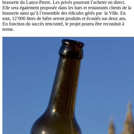
brasserie du Lance-Pierre. Les privés pourront l’acheter en direct.
Elle sera également proposée dans les bars et restaurants clients de la
brasserie ainsi qu’à l’ensemble des édicules gérés par la Ville. En
tout, 12’000 litres de bière seront produits et écoulés sur deux ans.
En fonction du succès rencontré, le projet pourra être reconduit à
terme.