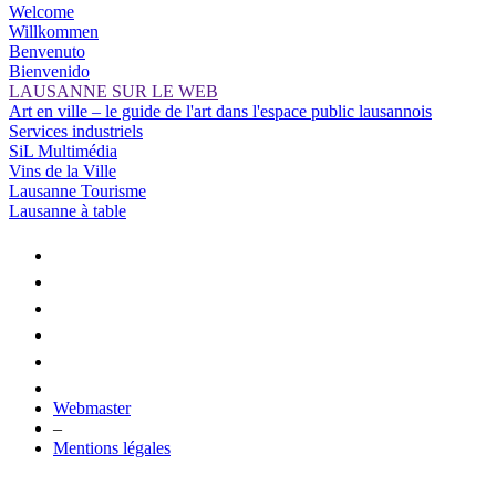
Welcome
Willkommen
Benvenuto
Bienvenido
LAUSANNE SUR LE WEB
Art en ville – le guide de l'art dans l'espace public lausannois
Services industriels
SiL Multimédia
Vins de la Ville
Lausanne Tourisme
Lausanne à table
Webmaster
–
Mentions légales