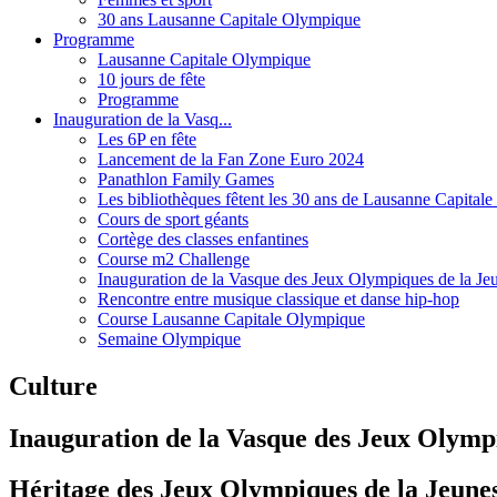
30 ans Lausanne Capitale Olympique
Programme
Lausanne Capitale Olympique
10 jours de fête
Programme
Inauguration de la Vasq...
Les 6P en fête
Lancement de la Fan Zone Euro 2024
Panathlon Family Games
Les bibliothèques fêtent les 30 ans de Lausanne Capital
Cours de sport géants
Cortège des classes enfantines
Course m2 Challenge
Inauguration de la Vasque des Jeux Olympiques de la Je
Rencontre entre musique classique et danse hip-hop
Course Lausanne Capitale Olympique
Semaine Olympique
Culture
Inauguration de la Vasque des Jeux Olymp
Héritage des Jeux Olympiques de la Jeuness