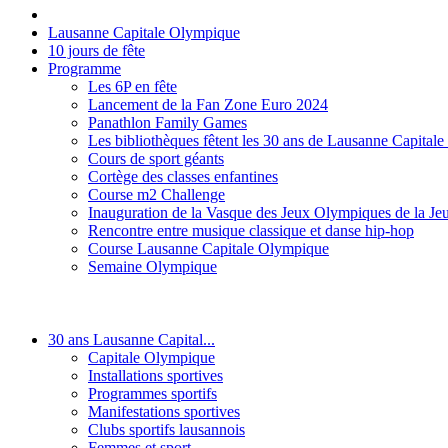
Lausanne Capitale Olympique
10 jours de fête
Programme
Les 6P en fête
Lancement de la Fan Zone Euro 2024
Panathlon Family Games
Les bibliothèques fêtent les 30 ans de Lausanne Capital
Cours de sport géants
Cortège des classes enfantines
Course m2 Challenge
Inauguration de la Vasque des Jeux Olympiques de la Je
Rencontre entre musique classique et danse hip-hop
Course Lausanne Capitale Olympique
Semaine Olympique
30 ans Lausanne Capital...
Capitale Olympique
Installations sportives
Programmes sportifs
Manifestations sportives
Clubs sportifs lausannois
Femmes et sport