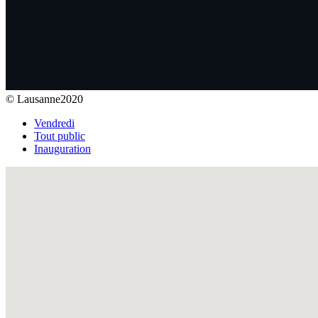
© Lausanne2020
Vendredi
Tout public
Inauguration
Fullscreen