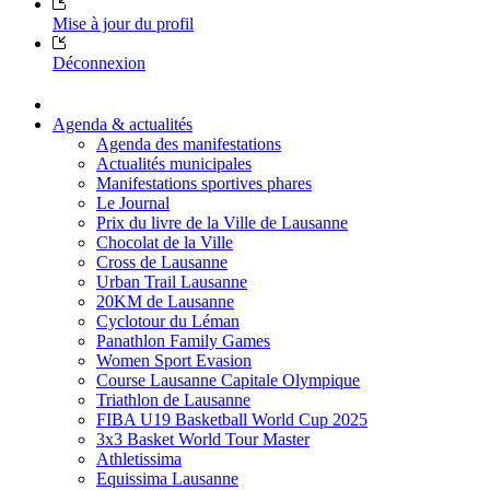
Mise à jour du profil
Déconnexion
Agenda & actualités
Agenda des manifestations
Actualités municipales
Manifestations sportives phares
Le Journal
Prix du livre de la Ville de Lausanne
Chocolat de la Ville
Cross de Lausanne
Urban Trail Lausanne
20KM de Lausanne
Cyclotour du Léman
Panathlon Family Games
Women Sport Evasion
Course Lausanne Capitale Olympique
Triathlon de Lausanne
FIBA U19 Basketball World Cup 2025
3x3 Basket World Tour Master
Athletissima
Equissima Lausanne