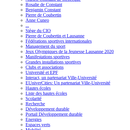
Rosalie de Constant
Benjamin Constant
Pierre de Coubertin
Anne Cuneo
...
Siège du CIO
Pierre de Coubertin et Lausanne
Fédérations sportives internationales
Management du sport
Jeux Olympiques de la Jeunesse Lausanne 2020
Manifestations sportives
Grandes installations sportives
Clubs et associations
Université et EPF
Interact, un partenariat Ville-Université
EUniverCities: Un partenariat Ville-Université
Hautes écoles
Liste des hautes écoles
Scolarité
Recherche
Développement durable
Portail Développement durable
Energies
Espaces verts
Mobilité