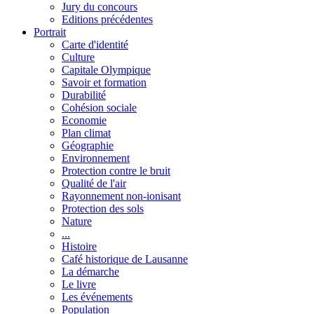
Jury du concours
Editions précédentes
Portrait
Carte d'identité
Culture
Capitale Olympique
Savoir et formation
Durabilité
Cohésion sociale
Economie
Plan climat
Géographie
Environnement
Protection contre le bruit
Qualité de l'air
Rayonnement non-ionisant
Protection des sols
Nature
...
Histoire
Café historique de Lausanne
La démarche
Le livre
Les événements
Population