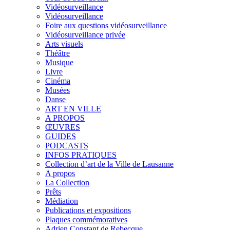
Vidéosurveillance
Vidéosurveillance
Foire aux questions vidéosurveillance
Vidéosurveillance privée
Arts visuels
Théâtre
Musique
Livre
Cinéma
Musées
Danse
ART EN VILLE
A PROPOS
ŒUVRES
GUIDES
PODCASTS
INFOS PRATIQUES
Collection d’art de la Ville de Lausanne
A propos
La Collection
Prêts
Médiation
Publications et expositions
Plaques commémoratives
Adrien Constant de Rebecque