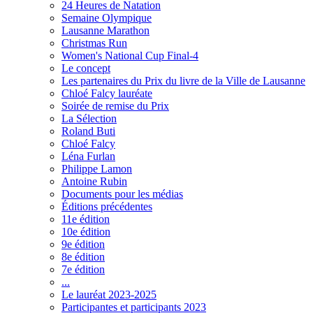
24 Heures de Natation
Semaine Olympique
Lausanne Marathon
Christmas Run
Women's National Cup Final-4
Le concept
Les partenaires du Prix du livre de la Ville de Lausanne
Chloé Falcy lauréate
Soirée de remise du Prix
La Sélection
Roland Buti
Chloé Falcy
Léna Furlan
Philippe Lamon
Antoine Rubin
Documents pour les médias
Éditions précédentes
11e édition
10e édition
9e édition
8e édition
7e édition
...
Le lauréat 2023-2025
Participantes et participants 2023