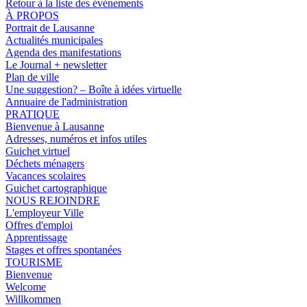
Retour à la liste des événements
À PROPOS
Portrait de Lausanne
Actualités municipales
Agenda des manifestations
Le Journal + newsletter
Plan de ville
Une suggestion? – Boîte à idées virtuelle
Annuaire de l'administration
PRATIQUE
Bienvenue à Lausanne
Adresses, numéros et infos utiles
Guichet virtuel
Déchets ménagers
Vacances scolaires
Guichet cartographique
NOUS REJOINDRE
L'employeur Ville
Offres d'emploi
Apprentissage
Stages et offres spontanées
TOURISME
Bienvenue
Welcome
Willkommen