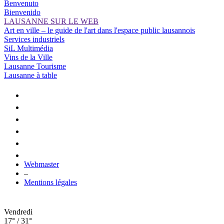
Benvenuto
Bienvenido
LAUSANNE SUR LE WEB
Art en ville – le guide de l'art dans l'espace public lausannois
Services industriels
SiL Multimédia
Vins de la Ville
Lausanne Tourisme
Lausanne à table
Webmaster
–
Mentions légales
Vendredi
17° / 31°