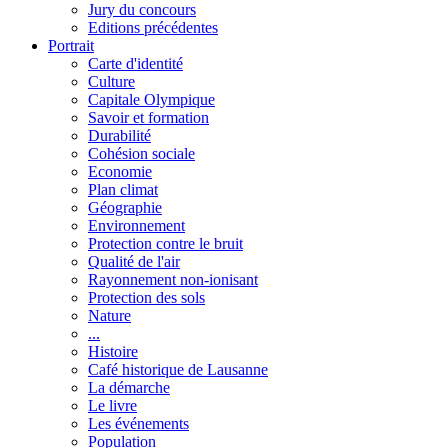
Jury du concours
Editions précédentes
Portrait
Carte d'identité
Culture
Capitale Olympique
Savoir et formation
Durabilité
Cohésion sociale
Economie
Plan climat
Géographie
Environnement
Protection contre le bruit
Qualité de l'air
Rayonnement non-ionisant
Protection des sols
Nature
...
Histoire
Café historique de Lausanne
La démarche
Le livre
Les événements
Population