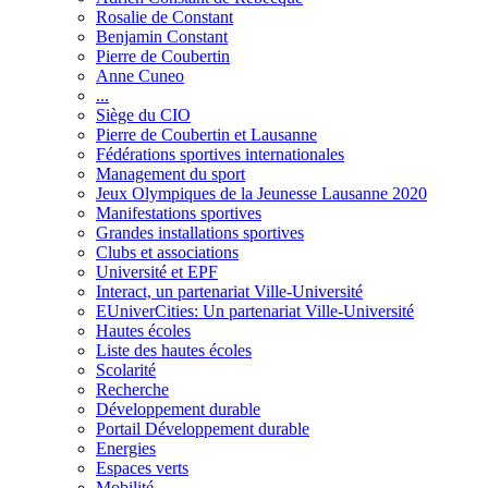
Rosalie de Constant
Benjamin Constant
Pierre de Coubertin
Anne Cuneo
...
Siège du CIO
Pierre de Coubertin et Lausanne
Fédérations sportives internationales
Management du sport
Jeux Olympiques de la Jeunesse Lausanne 2020
Manifestations sportives
Grandes installations sportives
Clubs et associations
Université et EPF
Interact, un partenariat Ville-Université
EUniverCities: Un partenariat Ville-Université
Hautes écoles
Liste des hautes écoles
Scolarité
Recherche
Développement durable
Portail Développement durable
Energies
Espaces verts
Mobilité