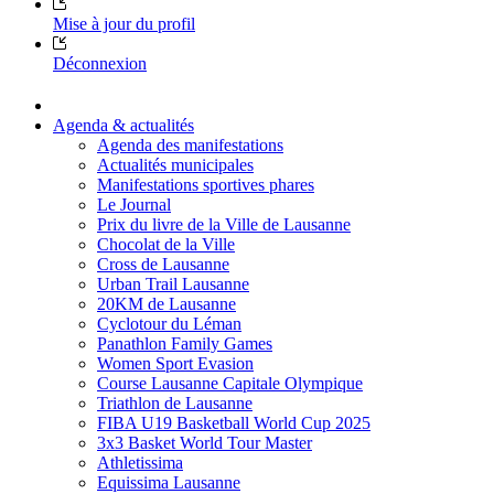
Mise à jour du profil
Déconnexion
Agenda & actualités
Agenda des manifestations
Actualités municipales
Manifestations sportives phares
Le Journal
Prix du livre de la Ville de Lausanne
Chocolat de la Ville
Cross de Lausanne
Urban Trail Lausanne
20KM de Lausanne
Cyclotour du Léman
Panathlon Family Games
Women Sport Evasion
Course Lausanne Capitale Olympique
Triathlon de Lausanne
FIBA U19 Basketball World Cup 2025
3x3 Basket World Tour Master
Athletissima
Equissima Lausanne