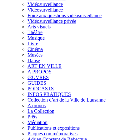
Vidéosurveillance
Vidéosurveillance
Foire aux questions vidéosurveillance
Vidéosurveillance privée
Arts visuels
Théâtre
Musique
Livre
Cinéma
Musées
Danse
ART EN VILLE
A PROPOS
ŒUVRES
GUIDES
PODCASTS
INFOS PRATIQUES
Collection d’art de la Ville de Lausanne
A propos
La Collection
Prêts
Médiation
Publications et expositions
Plaques commémoratives
Adrien Constant de Rebecque