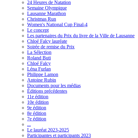
24 Heures de Natation
Semaine Olympique
Lausanne Marathon
Christmas Run
Women's National Cup Final-4
Le concept
Les partenaires du Prix du livre de la Ville de Lausanne
Chloé Falcy lauréate
Soirée de remise du Prix
La Sélection
Roland Buti
Chloé Falcy
Léna Furlan
Philippe Lamon
Antoine Rubin
Documents pour les médias
Éditions précédentes
11e édition
10e édition
9e édition
8e édition
7e édition
...
Le lauréat 2023-2025
Participantes et participants 2023