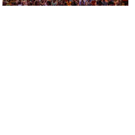
Et si c'était le dernier?
Casino de Montbenon
Du 14 au 15 août
Humour