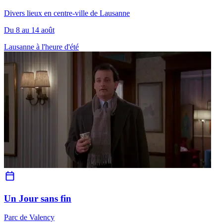
Divers lieux en centre-ville de Lausanne
Du 8 au 14 août
Lausanne à l'heure d'été
Un Jour sans fin
Parc de Valency