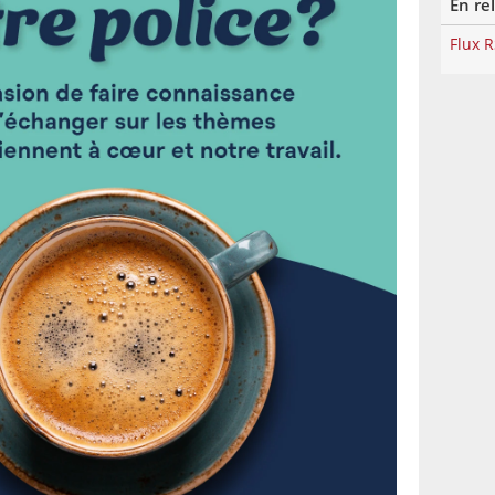
En re
Flux 