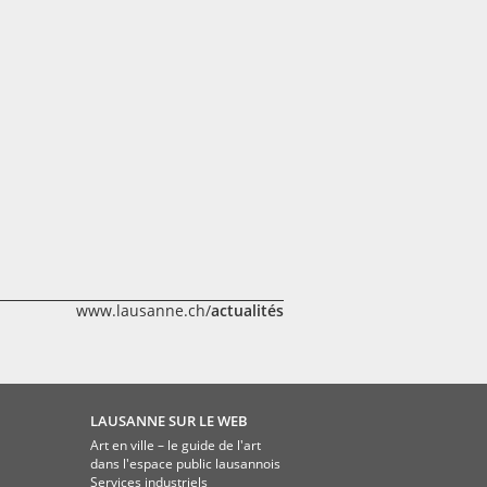
www.lausanne.ch/
actualités
LAUSANNE SUR LE WEB
Art en ville – le guide de l'art
dans l'espace public lausannois
Services industriels