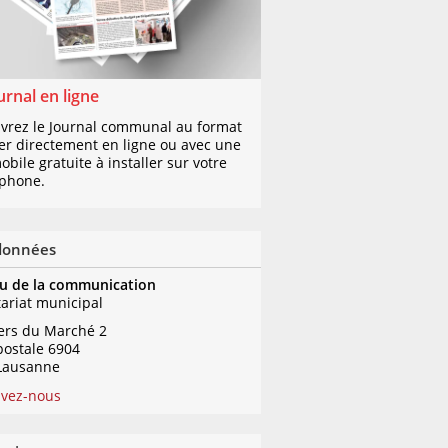
urnal en ligne
vrez le Journal communal au format
er directement en ligne ou avec une
bile gratuite à installer sur votre
phone.
données
u de la communication
tariat municipal
iers du Marché 2
postale 6904
Lausanne
ivez-nous