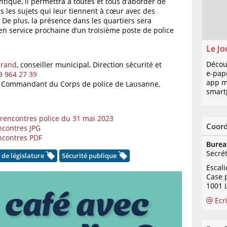
ntique, il permettra à toutes et tous d’aborder de
s les sujets qui leur tiennent à cœur avec des
 De plus, la présence dans les quartiers sera
en service prochaine d’un troisième poste de police
Le Jo
Décou
brand
, conseiller municipal, Direction sécurité et
e-pap
9 964 27 39
app mo
, Commandant du Corps de police de Lausanne,
smart
2
encontres police du 31 mai 2023
Coor
ncontres JPG
encontres PDF
Burea
Secré
e législature
Sécurité publique
Escal
Case 
1001 
Ecr