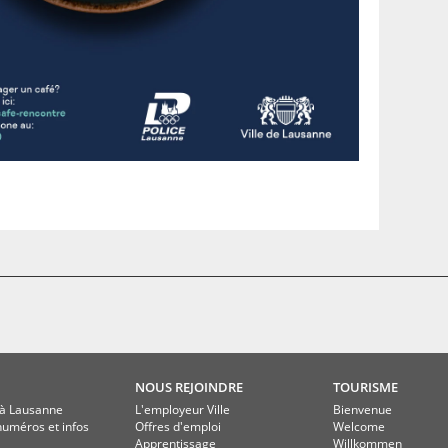
NOUS REJOINDRE
TOURISME
à Lausanne
L'employeur Ville
Bienvenue
numéros et infos
Offres d'emploi
Welcome
Apprentissage
Willkommen