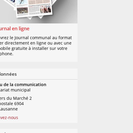
urnal en ligne
vrez le Journal communal au format
er directement en ligne ou avec une
bile gratuite à installer sur votre
phone.
données
u de la communication
tariat municipal
iers du Marché 2
postale 6904
Lausanne
ivez-nous