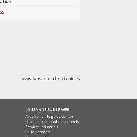
lation
RSS
www.lausanne.ch/
actualités
LAUSANNE SUR LE WEB
Art en ville – le guide de l'art
dans l'espace public lausannois
Services industriels
SiL Multimédia