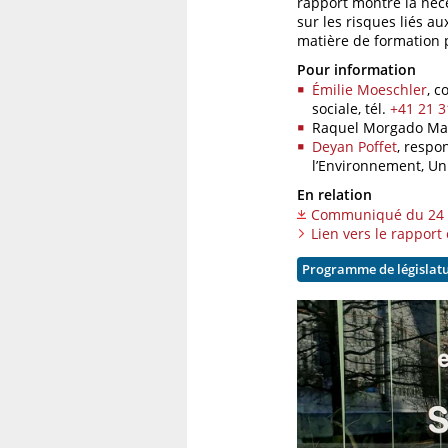
rapport montre la néc
sur les risques liés a
matière de formation 
Pour information
Émilie Moeschler
, c
sociale,
tél.
+41 21 3
Raquel Morgado Marq
Deyan Poffet
, respo
l’Environnement, Un
En relation
Communiqué du 24 n
Lien vers le rapport
Programme de législat