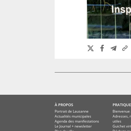
À PROPOS
PRATIQUE
Portrait de Lausanne
Bienvenue 
Actualités municipales
Adresses, 
Agenda des manifestations
utiles
Le Journal + newsletter
Guichet vir