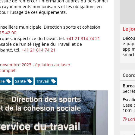
essité de renforcer l’information auprès du personnel
ux rayonnements non ionisants et les obligations en
pour l’usage de ces équipements.
onseillère municipale, Direction sports et cohésion
Le Jo
15 42 00
Décou
ues, inspectrice du travail,
tél.
+41 21 314 74 21
e-pap
nsable de l’unité Hygiène du Travail et de
app mo
isanté,
tél.
+41 21 614 74 21
smart
ovembre 2023 - épilation au laser
 complet
Coor
ure
Santé
Travail
Burea
Secré
Escal
Case 
1001 
Ecr