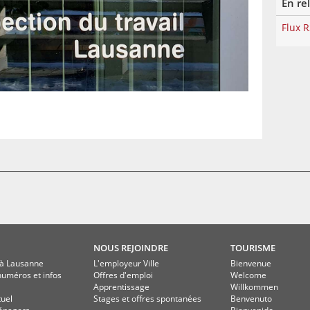
En re
Flux 
NOUS REJOINDRE
TOURISME
à Lausanne
L'employeur Ville
Bienvenue
numéros et infos
Offres d'emploi
Welcome
Apprentissage
Willkommen
tuel
Stages et offres spontanées
Benvenuto