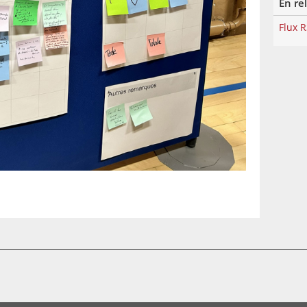
En re
Flux 