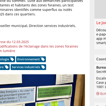
ualité du sommeil. Suite aux démarches participatives
itantes et habitants des zones foraines, un test
uminaires identifiés comme superflus ou isolés
25 dans ces quartiers.
Le Jo
eiller municipal, Direction services industriels,
Décou
0
e-pap
app mo
sse du 12.03.2025
smart
difications de l'éclairage dans les zones foraines
an lumière
Coor
ologie
Environnement
ure
Services industriels
Burea
Secré
Escal
Case 
1001 
Ecr