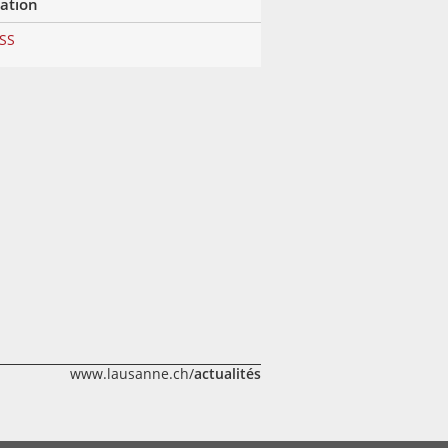
lation
RSS
www.lausanne.ch/
actualités