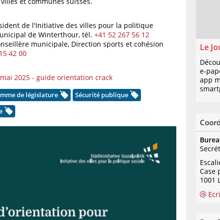
 villes et communes suisses.
sident de l'Initiative des villes pour la politique
municipal de Winterthour,
tél.
+41 52 267 56 12
onseillère municipale, Direction sports et cohésion
Le Jo
15 42 00
Décou
e-pap
i 2025 - guide orientation crack
app mo
smart
mme de législature
Sécurité publique
e
Coor
Burea
Secré
Escal
Case 
1001 
Ecr