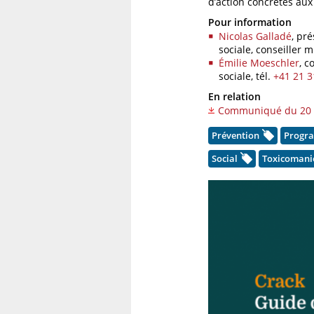
d’action concrètes aux
Pour information
Nicolas Galladé
, pré
sociale, conseiller 
Émilie Moeschler
, c
sociale,
tél.
+41 21 3
En relation
Communiqué du 20 ma
Prévention
Progra
Social
Toxicomani