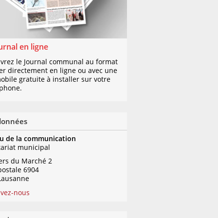
urnal en ligne
vrez le Journal communal au format
er directement en ligne ou avec une
bile gratuite à installer sur votre
phone.
données
u de la communication
tariat municipal
iers du Marché 2
postale 6904
Lausanne
ivez-nous