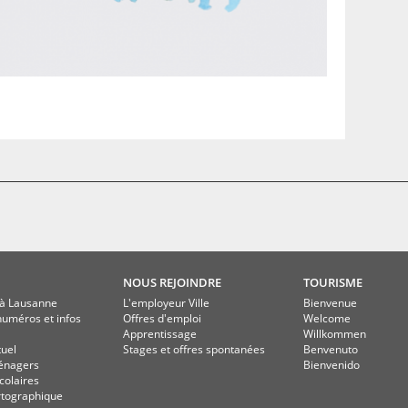
NOUS REJOINDRE
TOURISME
à Lausanne
L'employeur Ville
Bienvenue
numéros et infos
Offres d'emploi
Welcome
Apprentissage
Willkommen
tuel
Stages et offres spontanées
Benvenuto
énagers
Bienvenido
colaires
rtographique