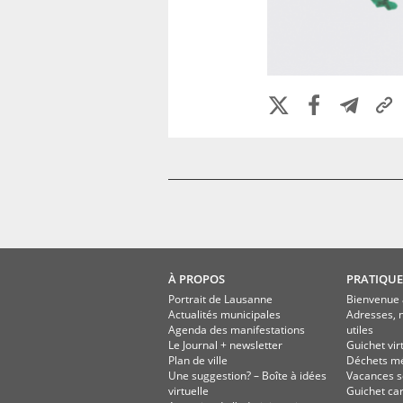
À PROPOS
PRATIQUE
Portrait de Lausanne
Bienvenue 
Actualités municipales
Adresses, 
Agenda des manifestations
utiles
Le Journal + newsletter
Guichet vir
Plan de ville
Déchets m
Une suggestion? – Boîte à idées
Vacances s
virtuelle
Guichet ca