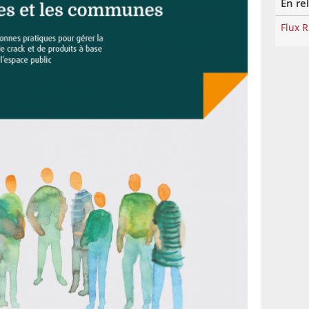
En re
Flux 