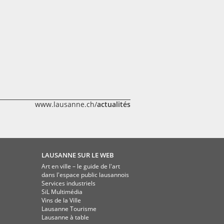
www.lausanne.ch/
actualités
LAUSANNE SUR LE WEB
Art en ville – le guide de l'art
dans l'espace public lausannois
Services industriels
SiL Multimédia
Vins de la Ville
Lausanne Tourisme
Lausanne à table